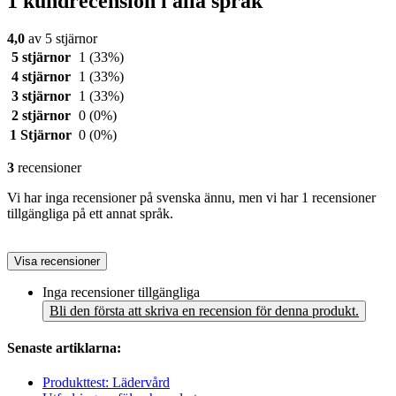
1 kundrecension i alla språk
4,0
av 5 stjärnor
5 stjärnor
1
(33%)
4 stjärnor
1
(33%)
3 stjärnor
1
(33%)
2 stjärnor
0
(0%)
1 Stjärnor
0
(0%)
3
recensioner
Vi har inga recensioner på svenska ännu, men vi har 1 recensioner
tillgängliga på ett annat språk.
Visa recensioner
Inga recensioner tillgängliga
Bli den första att skriva en recension för denna produkt.
Senaste artiklarna:
Produkttest: Lädervård