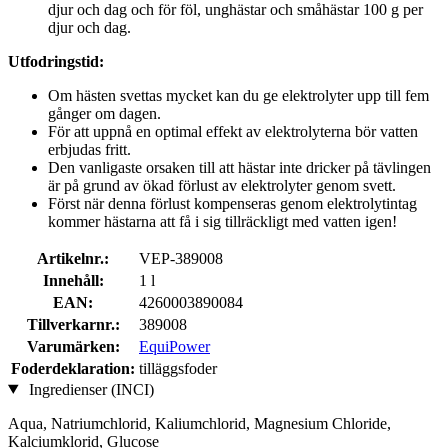
djur och dag och för föl, unghästar och småhästar 100 g per
djur och dag.
Utfodringstid:
Om hästen svettas mycket kan du ge elektrolyter upp till fem
gånger om dagen.
För att uppnå en optimal effekt av elektrolyterna bör vatten
erbjudas fritt.
Den vanligaste orsaken till att hästar inte dricker på tävlingen
är på grund av ökad förlust av elektrolyter genom svett.
Först när denna förlust kompenseras genom elektrolytintag
kommer hästarna att få i sig tillräckligt med vatten igen!
Artikelnr.:
VEP-389008
Innehåll:
1 l
EAN:
4260003890084
Tillverkarnr.:
389008
Varumärken:
EquiPower
Foderdeklaration:
tilläggsfoder
Ingredienser (INCI)
Aqua, Natriumchlorid, Kaliumchlorid, Magnesium Chloride,
Kalciumklorid, Glucose