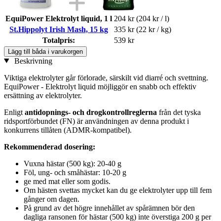
EquiPower Elektrolyt liquid, 1 l
204 kr
(204 kr / l)
St.Hippolyt Irish Mash, 15 kg
335 kr
(22 kr / kg)
Totalpris:
539 kr
Lägg till båda i varukorgen
Beskrivning
Viktiga elektrolyter går förlorade, särskilt vid diarré och svettning.
EquiPower - Elektrolyt liquid möjliggör en snabb och effektiv
ersättning av elektrolyter.
Enligt
antidopnings- och drogkontrollreglerna
från det tyska
ridsportförbundet (FN) är användningen av denna produkt i
konkurrens tillåten (ADMR-kompatibel).
Rekommenderad dosering:
Vuxna hästar (500 kg): 20-40 g
Föl, ung- och småhästar: 10-20 g
ge med mat eller som godis.
Om hästen svettas mycket kan du ge elektrolyter upp till fem
gånger om dagen.
På grund av det högre innehållet av spårämnen bör den
dagliga ransonen för hästar (500 kg) inte överstiga 200 g per