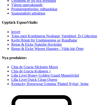
Utfodring av föl och avelsston
Vårens uppvaknande
Produktjämförelse: ridhandskar
Spannmålsfri utfodring
Upptäck EquusVitalis:
leovet
Träns med Kombinerat Nosband, Varmblod, D-Collection
Kerbl Hönät för Upphängning av Rundbalar
Bense & Eicke Naturlig Hovkräm
Bense & Eicke Wiesen Happies - Vilda bär Örter
Nya produkter:
Chia de Gracia Slicksten Morot
Chia de Gracia Kollagen +
Lilla Livet Honey Golden Guard Mungelvård
Lilla Livet Quick Clean Queen
Kentucky Horsewear Grimma 'Plaited Nylon', beige