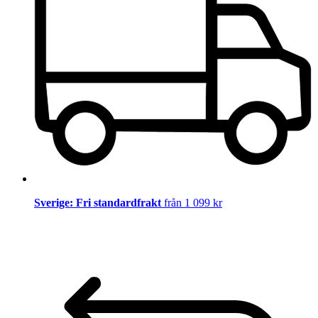
Sverige: Fri standardfrakt
från 1 099 kr