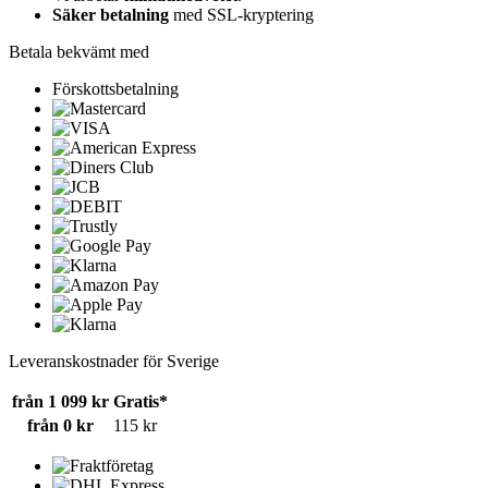
Säker betalning
med SSL-kryptering
Betala bekvämt med
Förskottsbetalning
Leveranskostnader för Sverige
från 1 099 kr
Gratis*
från 0 kr
115 kr