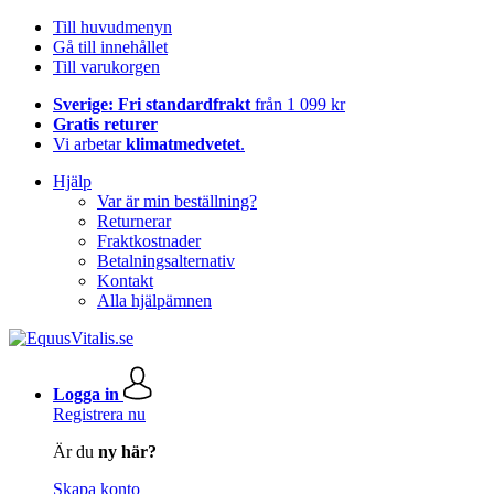
Till huvudmenyn
Gå till innehållet
Till varukorgen
Sverige: Fri standardfrakt
från 1 099 kr
Gratis returer
Vi arbetar
klimatmedvetet
.
Hjälp
Var är min beställning?
Returnerar
Fraktkostnader
Betalningsalternativ
Kontakt
Alla hjälpämnen
Logga in
Registrera nu
Är du
ny här?
Skapa konto