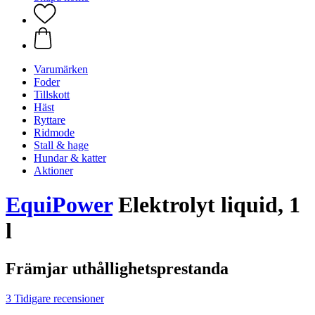
Varumärken
Foder
Tillskott
Häst
Ryttare
Ridmode
Stall & hage
Hundar & katter
Aktioner
EquiPower
Elektrolyt liquid, 1
l
Främjar uthållighetsprestanda
3 Tidigare recensioner