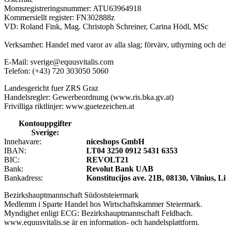
Momsregistreringsnummer: ATU63964918
Kommersiellt register: FN302888z
VD: Roland Fink, Mag. Christoph Schreiner, Carina Hödl, MSc
Verksamhet: Handel med varor av alla slag; förvärv, uthyrning och de
E-Mail: sverige@equusvitalis.com
Telefon: (+43) 720 303050 5060
Landesgericht fuer ZRS Graz
Handelsregler: Gewerbeordnung (www.ris.bka.gv.at)
Frivilliga riktlinjer: www.guetezeichen.at
Kontouppgifter
Sverige:
Innehavare:
niceshops GmbH
IBAN:
LT04 3250 0912 5431 6353
BIC:
REVOLT21
Bank:
Revolut Bank UAB
Bankadress:
Konstitucijos ave. 21B, 08130, Vilnius, L
Bezirkshauptmannschaft Südoststeiermark
Medlemm i Sparte Handel hos Wirtschaftskammer Steiermark.
Myndighet enligt ECG: Bezirkshauptmannschaft Feldbach.
www.equusvitalis.se är en information- och handelsplattform.