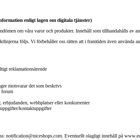
ormation enligt lagen om digitala tjänster)
omdömen om våra varor och produkter. Innehåll som tillhandahålls av a
ktlinjerna följs. Vi förbehåller oss rätten att i framtiden även använda
ltigt reklamationsärende
ngre motsvarar det som beskrivs
t forum
r, erbjudanden, webbplatser eller konkurrenter
uppgifter/kontaktuppgifter
ress: notification@niceshops.com. Eventuellt olagligt innehåll på www.eq