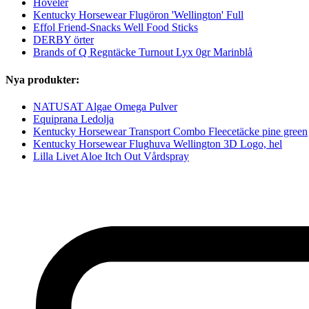
Höveler
Kentucky Horsewear Flugöron 'Wellington' Full
Effol Friend-Snacks Well Food Sticks
DERBY örter
Brands of Q Regntäcke Turnout Lyx 0gr Marinblå
Nya produkter:
NATUSAT Algae Omega Pulver
Equiprana Ledolja
Kentucky Horsewear Transport Combo Fleecetäcke pine green
Kentucky Horsewear Flughuva Wellington 3D Logo, hel
Lilla Livet Aloe Itch Out Vårdspray