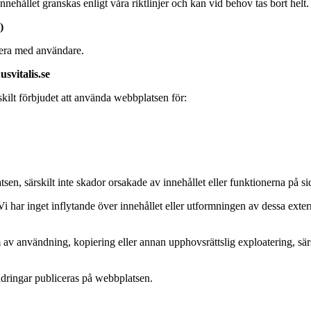
ehållet granskas enligt våra riktlinjer och kan vid behov tas bort helt.
)
gera med användare.
svitalis.se
skilt förbjudet att använda webbplatsen för:
en, särskilt inte skador orsakade av innehållet eller funktionerna på si
i har inget inflytande över innehållet eller utformningen av dessa extern
 av användning, kopiering eller annan upphovsrättslig exploatering, särs
ndringar publiceras på webbplatsen.