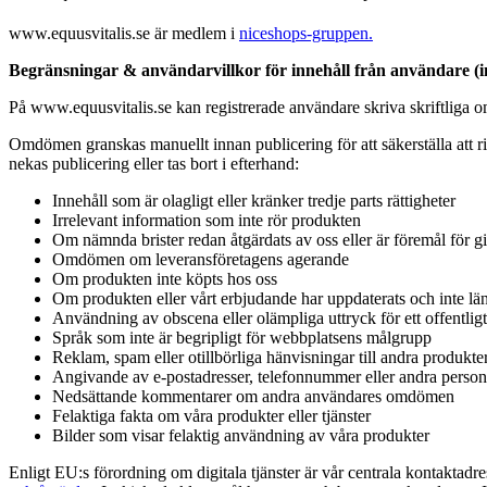
www.equusvitalis.se är medlem i
niceshops-gruppen.
Begränsningar & användarvillkor för innehåll från användare (inf
På www.equusvitalis.se kan registrerade användare skriva skriftliga 
Omdömen granskas manuellt innan publicering för att säkerställa att ri
nekas publicering eller tas bort i efterhand:
Innehåll som är olagligt eller kränker tredje parts rättigheter
Irrelevant information som inte rör produkten
Om nämnda brister redan åtgärdats av oss eller är föremål för gi
Omdömen om leveransföretagens agerande
Om produkten inte köpts hos oss
Om produkten eller vårt erbjudande har uppdaterats och inte lä
Användning av obscena eller olämpliga uttryck för ett offentlig
Språk som inte är begripligt för webbplatsens målgrupp
Reklam, spam eller otillbörliga hänvisningar till andra produkte
Angivande av e-postadresser, telefonnummer eller andra person
Nedsättande kommentarer om andra användares omdömen
Felaktiga fakta om våra produkter eller tjänster
Bilder som visar felaktig användning av våra produkter
Enligt EU:s förordning om digitala tjänster är vår centrala kontaktad