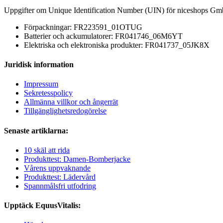
Uppgifter om Unique Identification Number (UIN) för niceshops Gm
Förpackningar: FR223591_01OTUG
Batterier och ackumulatorer: FR041746_06M6YT
Elektriska och elektroniska produkter: FR041737_05JK8X
Juridisk information
Impressum
Sekretesspolicy
Allmänna villkor och ångerrät
Tillgänglighetsredogörelse
Senaste artiklarna:
10 skäl att rida
Produkttest: Damen-Bomberjacke
Vårens uppvaknande
Produkttest: Lädervård
Spannmålsfri utfodring
Upptäck EquusVitalis: