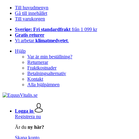
Till huvudmenyn
Gå till innehållet
Till varukorgen
Sverige: Fri standardfrakt
från 1 099 kr
Gratis returer
Vi arbetar
klimatmedvetet
.
Hjälp
Var är min beställning?
Returnerar
Fraktkostnader
Betalningsalternativ
Kontakt
Alla hjälpämnen
Logga in
Registrera nu
Är du
ny här?
Skapa konto