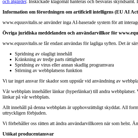
och åtgärder
. Inskickade klagomål hanteras och besvaras skyndsamt. Inn
Information om förordningen om artificiell intelligens (EU AI Act
www.equusvitalis.se använder inga AI-baserade system för att intera
Övriga juridiska meddelanden och användarvillkor för www.equu
www.equusvitalis.se får endast användas för lagliga syften. Det är sär
Spridning av olagligt innehåll
Kränkning av tredje parts rättigheter
Spridning av virus eller annan skadlig programvara
Störning av webbplatsens funktion
Vi tar inget ansvar för skador som uppstår vid användning av webbplats
Vår webbplats innehåller länkar (hyperlänkar) till andra webbplatser. V
länkar på vår webbplats.
Allt innehåll på denna webbplats är upphovsrättsligt skyddat. All form
uttryckligen förbjuden.
Vi förbehåller oss rätten att ändra användarvillkoren när som helst. Ä
Utökat producentansvar