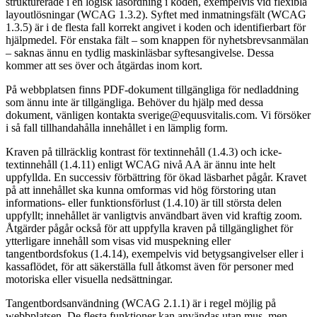
strukturerade i en logisk läsordning i koden, exempelvis vid flexibla
layoutlösningar (WCAG 1.3.2). Syftet med inmatningsfält (WCAG
1.3.5) är i de flesta fall korrekt angivet i koden och identifierbart för
hjälpmedel. För enstaka fält – som knappen för nyhetsbrevsanmälan
– saknas ännu en tydlig maskinläsbar syftesangivelse. Dessa
kommer att ses över och åtgärdas inom kort.
På webbplatsen finns PDF-dokument tillgängliga för nedladdning
som ännu inte är tillgängliga. Behöver du hjälp med dessa
dokument, vänligen kontakta sverige@equusvitalis.com. Vi försöker
i så fall tillhandahålla innehållet i en lämplig form.
Kraven på tillräcklig kontrast för textinnehåll (1.4.3) och icke-
textinnehåll (1.4.11) enligt WCAG nivå AA är ännu inte helt
uppfyllda. En successiv förbättring för ökad läsbarhet pågår. Kravet
på att innehållet ska kunna omformas vid hög förstoring utan
informations- eller funktionsförlust (1.4.10) är till största delen
uppfyllt; innehållet är vanligtvis användbart även vid kraftig zoom.
Åtgärder pågår också för att uppfylla kraven på tillgänglighet för
ytterligare innehåll som visas vid muspekning eller
tangentbordsfokus (1.4.14), exempelvis vid betygsangivelser eller i
kassaflödet, för att säkerställa full åtkomst även för personer med
motoriska eller visuella nedsättningar.
Tangentbordsanvändning (WCAG 2.1.1) är i regel möjlig på
webbplatsen. De flesta funktioner kan användas utan mus, men