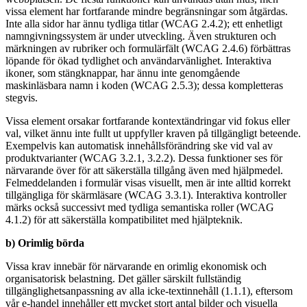
vissa element har fortfarande mindre begränsningar som åtgärdas.
Inte alla sidor har ännu tydliga titlar (WCAG 2.4.2); ett enhetligt
namngivningssystem är under utveckling. Även strukturen och
märkningen av rubriker och formulärfält (WCAG 2.4.6) förbättras
löpande för ökad tydlighet och användarvänlighet. Interaktiva
ikoner, som stängknappar, har ännu inte genomgående
maskinläsbara namn i koden (WCAG 2.5.3); dessa kompletteras
stegvis.
Vissa element orsakar fortfarande kontextändringar vid fokus eller
val, vilket ännu inte fullt ut uppfyller kraven på tillgängligt beteende.
Exempelvis kan automatisk innehållsförändring ske vid val av
produktvarianter (WCAG 3.2.1, 3.2.2). Dessa funktioner ses för
närvarande över för att säkerställa tillgång även med hjälpmedel.
Felmeddelanden i formulär visas visuellt, men är inte alltid korrekt
tillgängliga för skärmläsare (WCAG 3.3.1). Interaktiva kontroller
märks också successivt med tydliga semantiska roller (WCAG
4.1.2) för att säkerställa kompatibilitet med hjälpteknik.
b) Orimlig börda
Vissa krav innebär för närvarande en orimlig ekonomisk och
organisatorisk belastning. Det gäller särskilt fullständig
tillgänglighetsanpassning av alla icke-textinnehåll (1.1.1), eftersom
vår e-handel innehåller ett mycket stort antal bilder och visuella