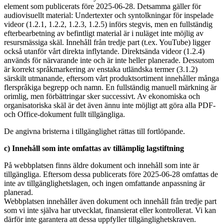
element som publicerats före 2025-06-28. Detsamma gäller för
audiovisuellt material: Undertexter och syntolkningar för inspelade
videor (1.2.1, 1.2.2, 1.2.3, 1.2.5) införs stegvis, men en fullständig
efterbearbetning av befintligt material är i nuläget inte möjlig av
resursmässiga skäl. Innehåll från tredje part (t.ex. YouTube) ligger
också utanför vårt direkta inflytande. Direktsända videor (1.2.4)
används för närvarande inte och är inte heller planerade. Dessutom
är korrekt språkmarkering av enstaka utländska termer (3.1.2)
särskilt utmanande, eftersom vårt produktsortiment innehåller många
flerspråkiga begrepp och namn. En fullständig manuell märkning är
orimlig, men förbättringar sker successivt. Av ekonomiska och
organisatoriska skäl är det även ännu inte möjligt att göra alla PDF-
och Office-dokument fullt tillgängliga.
De angivna bristerna i tillgänglighet rättas till fortlöpande.
c) Innehåll som inte omfattas av tillämplig lagstiftning
På webbplatsen finns äldre dokument och innehåll som inte är
tillgängliga. Eftersom dessa publicerats före 2025-06-28 omfattas de
inte av tillgänglighetslagen, och ingen omfattande anpassning är
planerad.
Webbplatsen innehåller även dokument och innehåll från tredje part
som vi inte själva har utvecklat, finansierat eller kontrollerat. Vi kan
därför inte garantera att dessa uppfyller tillgänglighetskraven.