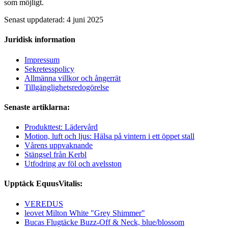
som möjligt.
Senast uppdaterad: 4 juni 2025
Juridisk information
Impressum
Sekretesspolicy
Allmänna villkor och ångerrät
Tillgänglighetsredogörelse
Senaste artiklarna:
Produkttest: Lädervård
Motion, luft och ljus: Hälsa på vintern i ett öppet stall
Vårens uppvaknande
Stängsel från Kerbl
Utfodring av föl och avelsston
Upptäck EquusVitalis:
VEREDUS
leovet Milton White "Grey Shimmer"
Bucas Flugtäcke Buzz-Off & Neck, blue/blossom