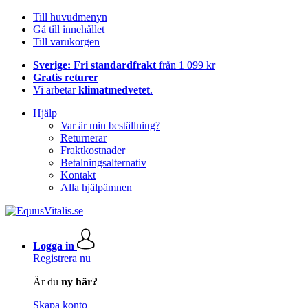
Till huvudmenyn
Gå till innehållet
Till varukorgen
Sverige: Fri standardfrakt
från 1 099 kr
Gratis returer
Vi arbetar
klimatmedvetet
.
Hjälp
Var är min beställning?
Returnerar
Fraktkostnader
Betalningsalternativ
Kontakt
Alla hjälpämnen
Logga in
Registrera nu
Är du
ny här?
Skapa konto