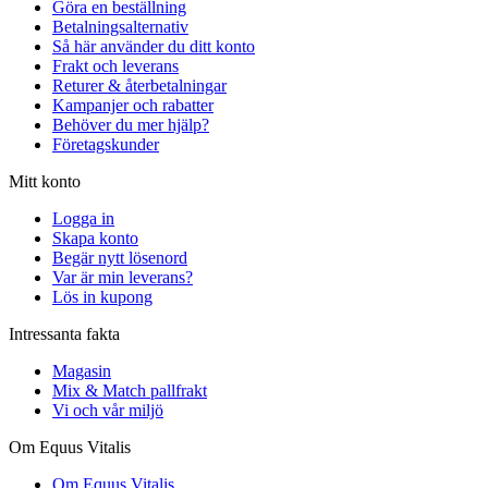
Göra en beställning
Betalningsalternativ
Så här använder du ditt konto
Frakt och leverans
Returer & återbetalningar
Kampanjer och rabatter
Behöver du mer hjälp?
Företagskunder
Mitt konto
Logga in
Skapa konto
Begär nytt lösenord
Var är min leverans?
Lös in kupong
Intressanta fakta
Magasin
Mix & Match pallfrakt
Vi och vår miljö
Om Equus Vitalis
Om Equus Vitalis