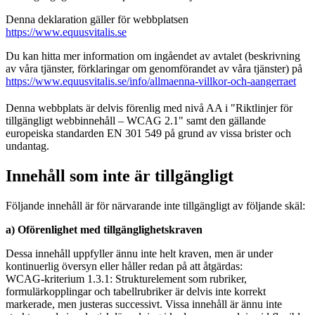
Denna deklaration gäller för webbplatsen
https://www.equusvitalis.se
Du kan hitta mer information om ingåendet av avtalet (beskrivning
av våra tjänster, förklaringar om genomförandet av våra tjänster) på
https://www.equusvitalis.se/info/allmaenna-villkor-och-aangerraet
Denna webbplats är delvis förenlig med nivå AA i "Riktlinjer för
tillgängligt webbinnehåll – WCAG 2.1" samt den gällande
europeiska standarden EN 301 549 på grund av vissa brister och
undantag.
Innehåll som inte är tillgängligt
Följande innehåll är för närvarande inte tillgängligt av följande skäl:
a) Oförenlighet med tillgänglighetskraven
Dessa innehåll uppfyller ännu inte helt kraven, men är under
kontinuerlig översyn eller håller redan på att åtgärdas:
WCAG-kriterium 1.3.1: Strukturelement som rubriker,
formulärkopplingar och tabellrubriker är delvis inte korrekt
markerade, men justeras successivt. Vissa innehåll är ännu inte