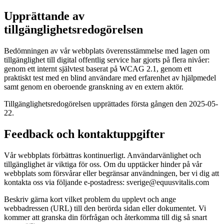
Upprättande av
tillgänglighetsredogörelsen
Bedömningen av vår webbplats överensstämmelse med lagen om
tillgänglighet till digital offentlig service har gjorts på flera nivåer:
genom ett internt självtest baserat på WCAG 2.1, genom ett
praktiskt test med en blind användare med erfarenhet av hjälpmedel
samt genom en oberoende granskning av en extern aktör.
Tillgänglighetsredogörelsen upprättades första gången den 2025-05-
22.
Feedback och kontaktuppgifter
Vår webbplats förbättras kontinuerligt. Användarvänlighet och
tillgänglighet är viktiga för oss. Om du upptäcker hinder på vår
webbplats som försvårar eller begränsar användningen, ber vi dig att
kontakta oss via följande e-postadress: sverige@equusvitalis.com
Beskriv gärna kort vilket problem du upplevt och ange
webbadressen (URL) till den berörda sidan eller dokumentet. Vi
kommer att granska din förfrågan och återkomma till dig så snart