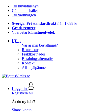
Till huvudmenyn
Gå till innehållet
Till varukorgen
Sverige: Fri standardfrakt
från 1 099 kr
Gratis returer
Vi arbetar
klimatmedvetet
.
Hjälp
Var är min beställning?
Returnerar
Fraktkostnader
Betalningsalternativ
Kontakt
Alla hjälpämnen
Logga in
Registrera nu
Är du
ny här?
Skapa konto