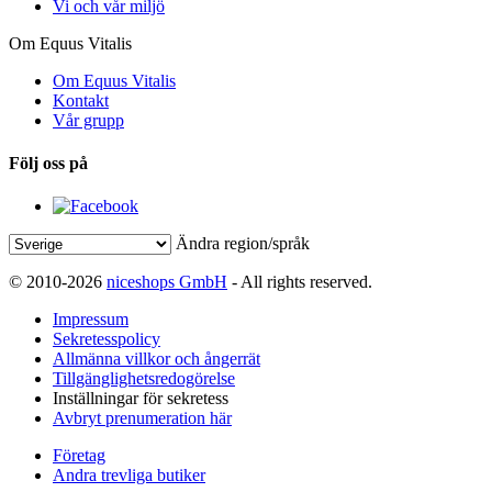
Vi och vår miljö
Om Equus Vitalis
Om Equus Vitalis
Kontakt
Vår grupp
Följ oss på
Ändra region/språk
© 2010-2026
niceshops GmbH
- All rights reserved.
Impressum
Sekretesspolicy
Allmänna villkor och ångerrät
Tillgänglighetsredogörelse
Inställningar för sekretess
Avbryt prenumeration här
Företag
Andra trevliga butiker