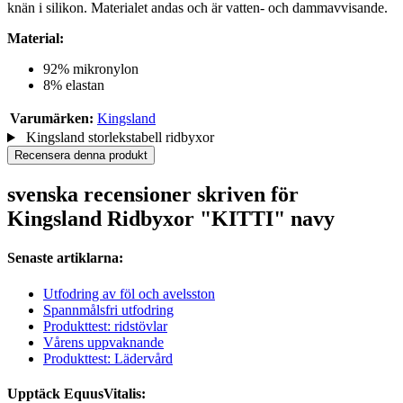
knän i silikon. Materialet andas och är vatten- och dammavvisande.
Material:
92% mikronylon
8% elastan
Varumärken:
Kingsland
Kingsland storlekstabell ridbyxor
Recensera denna produkt
svenska recensioner skriven för
Kingsland Ridbyxor "KITTI" navy
Senaste artiklarna:
Utfodring av föl och avelsston
Spannmålsfri utfodring
Produkttest: ridstövlar
Vårens uppvaknande
Produkttest: Lädervård
Upptäck EquusVitalis: