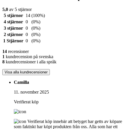
5,0
av 5 stjärnor
5 stjärnor
14
(100%)
4 stjärnor
0
(0%)
3 stjärnor
0
(0%)
2 stjärnor
0
(0%)
1 Stjärnor
0
(0%)
14
recensioner
1
kundrecension på svenska
8
kundrecensioner i alla språk
Visa alla kundrecensioner
Camilla
11. november 2025
Verifierat köp
Verifierat köp innebär att betyget har getts av köpare
som faktiskt har köpt produkten från oss. Alla som har ett