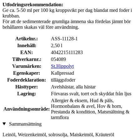
Utfodringsrekommendation:
Ge ca. 5-50 ml per 100 kg kroppsvikt per dag blandat med foder i
krubban.
För att de sedimenterade grumliga ämnena ska fördelas jämnt bör
behållaren skakas väl före användning.
Artikelnr.:
ASS-11128-1
Innehåll:
2,50 l
EAN:
4042215111283
Tillverkarnr.:
054089
Varumärken:
St.Hippolyt
Egenskaper:
Kallpressad
Foderdeklaration:
tilläggsfoder
Hästtyper:
Avelshästar, alla hästar
Lagring:
Förvaras svalt, torrt och skyddat från ljus
Allergier & eksem, Hud & päls,
Hormonbalans & avel, Hov & horn,
Användningsområde:
Prestanda & kondition, Matsmältning &
tarmflora
Sammansättning
Leinöl, Weizenkeimöl, solrosolja, Maiskeimöl, Kräuteröl