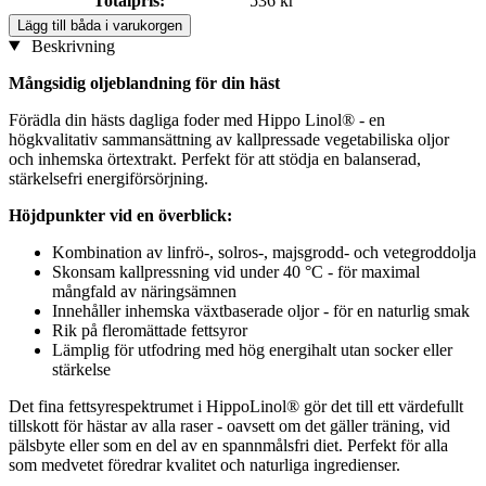
Totalpris:
536 kr
Lägg till båda i varukorgen
Beskrivning
Mångsidig oljeblandning för din häst
Förädla din hästs dagliga foder med Hippo Linol® - en
högkvalitativ sammansättning av kallpressade vegetabiliska oljor
och inhemska örtextrakt. Perfekt för att stödja en balanserad,
stärkelsefri energiförsörjning.
Höjdpunkter vid en överblick:
Kombination av linfrö-, solros-, majsgrodd- och vetegroddolja
Skonsam kallpressning vid under 40 °C - för maximal
mångfald av näringsämnen
Innehåller inhemska växtbaserade oljor - för en naturlig smak
Rik på fleromättade fettsyror
Lämplig för utfodring med hög energihalt utan socker eller
stärkelse
Det fina fettsyrespektrumet i HippoLinol® gör det till ett värdefullt
tillskott för hästar av alla raser - oavsett om det gäller träning, vid
pälsbyte eller som en del av en spannmålsfri diet. Perfekt för alla
som medvetet föredrar kvalitet och naturliga ingredienser.