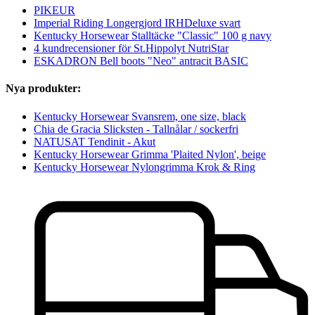
PIKEUR
Imperial Riding Longergjord IRHDeluxe svart
Kentucky Horsewear Stalltäcke "Classic" 100 g navy
4 kundrecensioner för St.Hippolyt NutriStar
ESKADRON Bell boots "Neo" antracit BASIC
Nya produkter:
Kentucky Horsewear Svansrem, one size, black
Chia de Gracia Slicksten - Tallnålar / sockerfri
NATUSAT Tendinit - Akut
Kentucky Horsewear Grimma 'Plaited Nylon', beige
Kentucky Horsewear Nylongrimma Krok & Ring