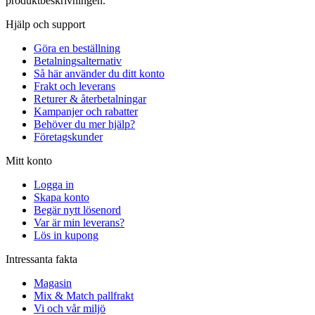
produktbeskrivningen.
Hjälp och support
Göra en beställning
Betalningsalternativ
Så här använder du ditt konto
Frakt och leverans
Returer & återbetalningar
Kampanjer och rabatter
Behöver du mer hjälp?
Företagskunder
Mitt konto
Logga in
Skapa konto
Begär nytt lösenord
Var är min leverans?
Lös in kupong
Intressanta fakta
Magasin
Mix & Match pallfrakt
Vi och vår miljö