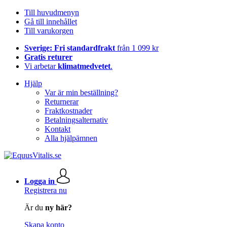
Till huvudmenyn
Gå till innehållet
Till varukorgen
Sverige: Fri standardfrakt
från 1 099 kr
Gratis returer
Vi arbetar
klimatmedvetet
.
Hjälp
Var är min beställning?
Returnerar
Fraktkostnader
Betalningsalternativ
Kontakt
Alla hjälpämnen
Logga in
Registrera nu
Är du
ny här?
Skapa konto