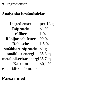
Ingredienser
Analytiska beståndsdelar
Ingredienser
per 1 kg
Råprotein
<1 %
råfiber
1 %
Råoljor och fetter
99 %
Rohasche
1,5 %
smältbart råprotein
<1 g
smältbar energi
35,8 mj
metaboliserbar energi
35,7 mj
Natrium
<0,1 %
Juridisk information
Passar med