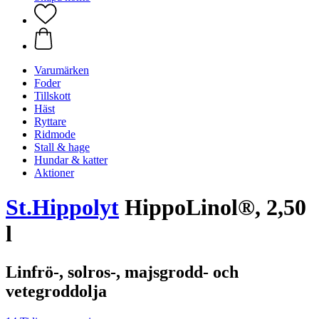
Varumärken
Foder
Tillskott
Häst
Ryttare
Ridmode
Stall & hage
Hundar & katter
Aktioner
St.Hippolyt
HippoLinol®, 2,50
l
Linfrö-, solros-, majsgrodd- och
vetegroddolja