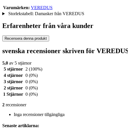
Varumärken:
VEREDUS
Storlekstabell: Damasker från VEREDUS
Erfarenheter från våra kunder
Recensera denna produkt
svenska recensioner skriven för VEREDUS
5,0
av 5 stjärnor
5 stjärnor
2
(100%)
4 stjärnor
0
(0%)
3 stjärnor
0
(0%)
2 stjärnor
0
(0%)
1 Stjärnor
0
(0%)
2
recensioner
Inga recensioner tillgängliga
Senaste artiklarna: