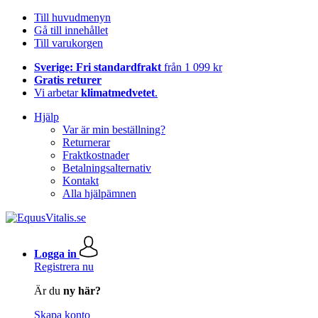
Till huvudmenyn
Gå till innehållet
Till varukorgen
Sverige: Fri standardfrakt
från 1 099 kr
Gratis returer
Vi arbetar
klimatmedvetet
.
Hjälp
Var är min beställning?
Returnerar
Fraktkostnader
Betalningsalternativ
Kontakt
Alla hjälpämnen
Logga in
Registrera nu
Är du
ny här?
Skapa konto