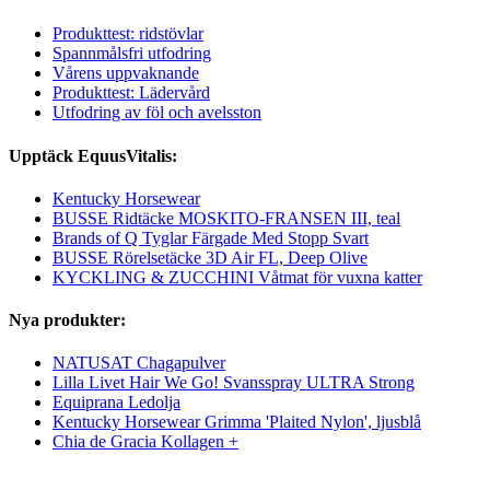
Produkttest: ridstövlar
Spannmålsfri utfodring
Vårens uppvaknande
Produkttest: Lädervård
Utfodring av föl och avelsston
Upptäck EquusVitalis:
Kentucky Horsewear
BUSSE Ridtäcke MOSKITO-FRANSEN III, teal
Brands of Q Tyglar Färgade Med Stopp Svart
BUSSE Rörelsetäcke 3D Air FL, Deep Olive
KYCKLING & ZUCCHINI Våtmat för vuxna katter
Nya produkter:
NATUSAT Chagapulver
Lilla Livet Hair We Go! Svansspray ULTRA Strong
Equiprana Ledolja
Kentucky Horsewear Grimma 'Plaited Nylon', ljusblå
Chia de Gracia Kollagen +