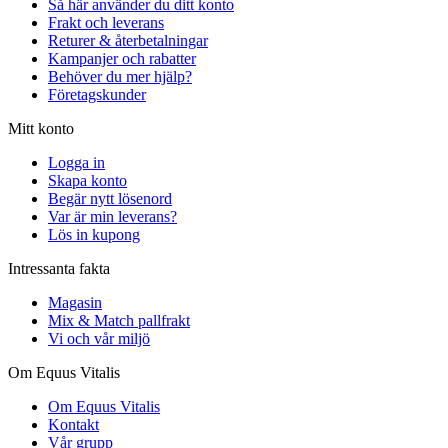
Så här använder du ditt konto
Frakt och leverans
Returer & återbetalningar
Kampanjer och rabatter
Behöver du mer hjälp?
Företagskunder
Mitt konto
Logga in
Skapa konto
Begär nytt lösenord
Var är min leverans?
Lös in kupong
Intressanta fakta
Magasin
Mix & Match pallfrakt
Vi och vår miljö
Om Equus Vitalis
Om Equus Vitalis
Kontakt
Vår grupp