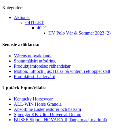
Kategorier:
Aktioner
OUTLET
40 %
HV Polo Vår & Sommar 2023 (2)
Senaste artiklarna:
Vårens uppvaknande
Spannmålsfri utfodring
Produktjämförelse: ridhandskar
Motion, luft och ljus: Hälsa på vintern i ett öppet stall
Produkttest: Lädervård
Upptäck EquusVitalis:
Kentucky Horsewear
ALL-WIN Horse Granola
Absorbine Läder restorer och balsam
Sprenger KK Ultra Universal 16 mm
BUSSE Skjorta NOVARA II, långärmad, marinblå