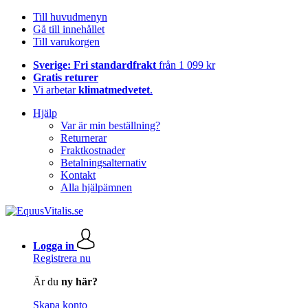
Till huvudmenyn
Gå till innehållet
Till varukorgen
Sverige: Fri standardfrakt
från 1 099 kr
Gratis returer
Vi arbetar
klimatmedvetet
.
Hjälp
Var är min beställning?
Returnerar
Fraktkostnader
Betalningsalternativ
Kontakt
Alla hjälpämnen
Logga in
Registrera nu
Är du
ny här?
Skapa konto