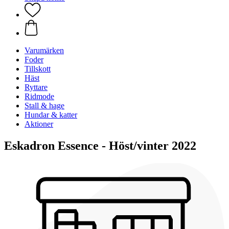
Varumärken
Foder
Tillskott
Häst
Ryttare
Ridmode
Stall & hage
Hundar & katter
Aktioner
Eskadron Essence - Höst/vinter 2022