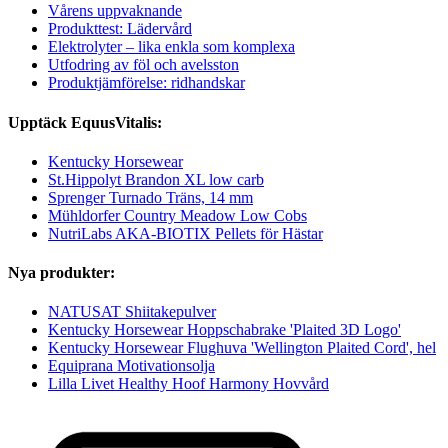
Vårens uppvaknande
Produkttest: Lädervård
Elektrolyter – lika enkla som komplexa
Utfodring av föl och avelsston
Produktjämförelse: ridhandskar
Upptäck EquusVitalis:
Kentucky Horsewear
St.Hippolyt Brandon XL low carb
Sprenger Turnado Träns, 14 mm
Mühldorfer Country Meadow Low Cobs
NutriLabs AKA-BIOTIX Pellets för Hästar
Nya produkter:
NATUSAT Shiitakepulver
Kentucky Horsewear Hoppschabrake 'Plaited 3D Logo'
Kentucky Horsewear Flughuva 'Wellington Plaited Cord', hel
Equiprana Motivationsolja
Lilla Livet Healthy Hoof Harmony Hovvård