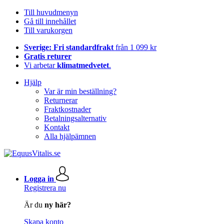
Till huvudmenyn
Gå till innehållet
Till varukorgen
Sverige: Fri standardfrakt
från 1 099 kr
Gratis returer
Vi arbetar
klimatmedvetet
.
Hjälp
Var är min beställning?
Returnerar
Fraktkostnader
Betalningsalternativ
Kontakt
Alla hjälpämnen
Logga in
Registrera nu
Är du
ny här?
Skapa konto