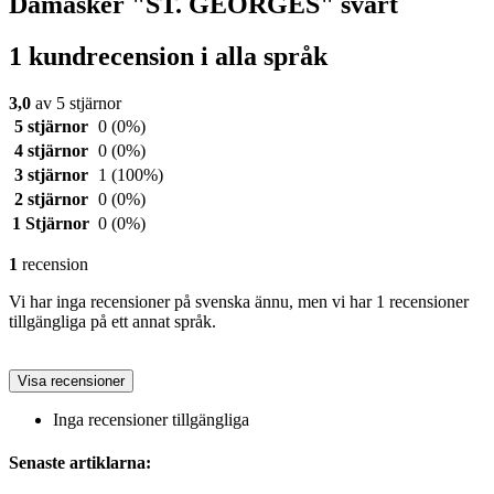
Damasker "ST. GEORGES" svart
1 kundrecension i alla språk
3,0
av 5 stjärnor
5 stjärnor
0
(0%)
4 stjärnor
0
(0%)
3 stjärnor
1
(100%)
2 stjärnor
0
(0%)
1 Stjärnor
0
(0%)
1
recension
Vi har inga recensioner på svenska ännu, men vi har 1 recensioner
tillgängliga på ett annat språk.
Visa recensioner
Inga recensioner tillgängliga
Senaste artiklarna: