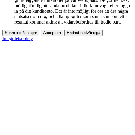
grundläggande funktioner på vår webbplats. De gör det t.ex.
möjligt för dig att samla produkter i din kundvagn eller logga
in på ditt kundkonto. Det är inte möjligt för oss att dra några
slutsatser om dig, och alla uppgifter som samlas in som ett
resultat kommer aldrig att vidarebefordras till tredje part.
Spara inställningar
Acceptera
Endast nödvändiga
Integritetspolicy