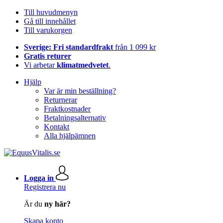
Till huvudmenyn
Gå till innehållet
Till varukorgen
Sverige: Fri standardfrakt
från 1 099 kr
Gratis returer
Vi arbetar
klimatmedvetet
.
Hjälp
Var är min beställning?
Returnerar
Fraktkostnader
Betalningsalternativ
Kontakt
Alla hjälpämnen
Logga in
Registrera nu
Är du
ny här?
Skapa konto