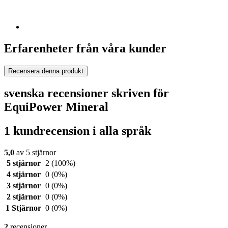
Erfarenheter från våra kunder
Recensera denna produkt
svenska recensioner skriven för
EquiPower Mineral
1 kundrecension i alla språk
5,0
av 5 stjärnor
5 stjärnor
2
(100%)
4 stjärnor
0
(0%)
3 stjärnor
0
(0%)
2 stjärnor
0
(0%)
1 Stjärnor
0
(0%)
2
recensioner