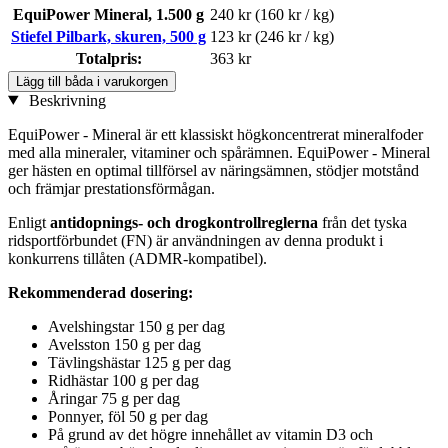
EquiPower Mineral, 1.500 g
240 kr
(160 kr / kg)
Stiefel Pilbark, skuren, 500 g
123 kr
(246 kr / kg)
Totalpris:
363 kr
Lägg till båda i varukorgen
Beskrivning
EquiPower - Mineral är ett klassiskt högkoncentrerat mineralfoder
med alla mineraler, vitaminer och spårämnen. EquiPower - Mineral
ger hästen en optimal tillförsel av näringsämnen, stödjer motstånd
och främjar prestationsförmågan.
Enligt
antidopnings- och drogkontrollreglerna
från det tyska
ridsportförbundet (FN) är användningen av denna produkt i
konkurrens tillåten (ADMR-kompatibel).
Rekommenderad dosering:
Avelshingstar 150 g per dag
Avelsston 150 g per dag
Tävlingshästar 125 g per dag
Ridhästar 100 g per dag
Åringar 75 g per dag
Ponnyer, föl 50 g per dag
På grund av det högre innehållet av vitamin D3 och