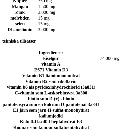
Kupfer
750 mg
Mangan
1.500 mg
Zink
3.000 mg
molybden
15 mg
selen
15 mg
DL-metionin
3.000 mg
tekniska tillsatser
Ingredienser
kiselgur
74.000 mg
vitamin A
E671 Vitamin D3
Vitamin B1 tiaminmononitrat
Vitamin B2 som riboflavin
vitamin b6 als pyridoxinhydrochlorid (3a831)
C-vitamin som L-askorbinsyra 3a300
biotin som D (+) - biotin
pantotensyra som en kalcium D-pantotenat 3a841
E1 järn som järn-II-sulfat-monohydrat
kaliumjodid
Kobolt-II-sulfat heptahydrat E3
Koppar som koppar-sulfatpentahydrat