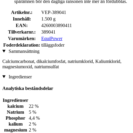
spårämnen bör den dagliga ransonen inte mer än fördubblas.
Artikelnr.:
VEP-389041
Innehåll:
1.500 g
EAN:
4260003890411
Tillverkarnr.:
389041
Varumärken:
EquiPower
Foderdeklaration:
tilläggsfoder
Sammansättning
Calciumcarbonat, dikalciumfosfat, natriumklorid, Kaliumklorid,
magnesiumoxid, natriumsulfat
Ingredienser
Analytiska beståndsdelar
Ingredienser
kalcium
22 %
Natrium
5 %
Phosphor
4,4 %
kalium
2 %
magnesium
2 %