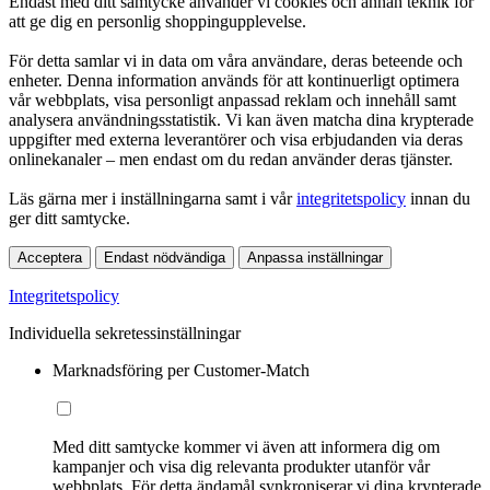
Endast med ditt samtycke använder vi cookies och annan teknik för
att ge dig en personlig shoppingupplevelse.
För detta samlar vi in data om våra användare, deras beteende och
enheter. Denna information används för att kontinuerligt optimera
vår webbplats, visa personligt anpassad reklam och innehåll samt
analysera användningsstatistik. Vi kan även matcha dina krypterade
uppgifter med externa leverantörer och visa erbjudanden via deras
onlinekanaler – men endast om du redan använder deras tjänster.
Läs gärna mer i inställningarna samt i vår
integritetspolicy
innan du
ger ditt samtycke.
Acceptera
Endast nödvändiga
Anpassa inställningar
Integritetspolicy
Individuella sekretessinställningar
Marknadsföring per Customer-Match
Med ditt samtycke kommer vi även att informera dig om
kampanjer och visa dig relevanta produkter utanför vår
webbplats. För detta ändamål synkroniserar vi dina krypterade