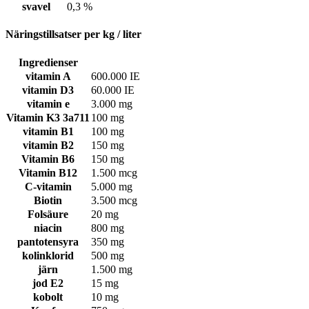
svavel
0,3 %
Näringstillsatser per kg / liter
Ingredienser
vitamin A
600.000 IE
vitamin D3
60.000 IE
vitamin e
3.000 mg
Vitamin K3 3a711
100 mg
vitamin B1
100 mg
vitamin B2
150 mg
Vitamin B6
150 mg
Vitamin B12
1.500 mcg
C-vitamin
5.000 mg
Biotin
3.500 mcg
Folsäure
20 mg
niacin
800 mg
pantotensyra
350 mg
kolinklorid
500 mg
järn
1.500 mg
jod E2
15 mg
kobolt
10 mg