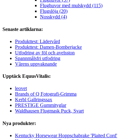
Flughuvor med mulskydd (115)
Flugslöja (20)
Nosskydd (4)
Senaste artiklarna:
Produkttest: Lädervård
Produkttest: Damen-Bomberjacke
Utfodring av föl och avelsston
Spannmålsfri utfodring
Vårens uppvaknande
Upptäck EquusVitalis:
leovet
Brands of Q Fotografi-Grimma
Kerbl Gallringssax
PRESTIGE Gummityglar
Waldhausen Flugmask Puck, Svart
Nya produkter:
Kentucky Horsewear Hoppschabrake 'Plaited Cord'