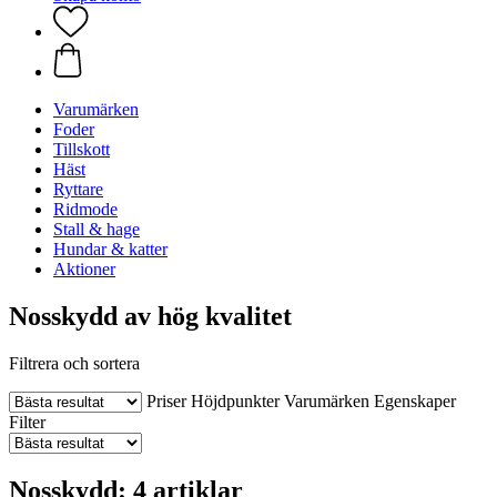
Varumärken
Foder
Tillskott
Häst
Ryttare
Ridmode
Stall & hage
Hundar & katter
Aktioner
Nosskydd av hög kvalitet
Filtrera och sortera
Priser
Höjdpunkter
Varumärken
Egenskaper
Filter
Nosskydd: 4 artiklar