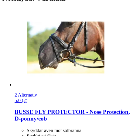
2 Alternativ
5.0 (2)
BUSSE
FLY PROTECTOR -​ Nose Protection,
D-​ponny/cob
Skyddar även mot solbränna
Snabbt att fästa