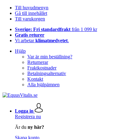
Till huvudmenyn
Gå till innehållet
Till varukorgen
Sverige: Fri standardfrakt
från 1 099 kr
Gratis returer
Vi arbetar
klimatmedvetet
.
Hjälp
Var är min beställning?
Returnerar
Fraktkostnader
Betalningsalternativ
Kontakt
Alla hjälpämnen
Logga in
Registrera nu
Är du
ny här?
Skapa konto