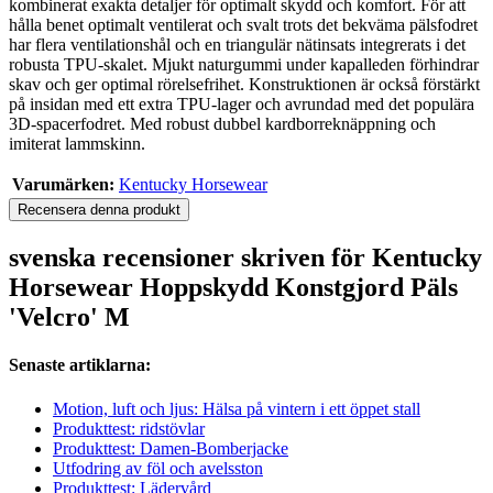
kombinerat exakta detaljer för optimalt skydd och komfort. För att
hålla benet optimalt ventilerat och svalt trots det bekväma pälsfodret
har flera ventilationshål och en triangulär nätinsats integrerats i det
robusta TPU-skalet. Mjukt naturgummi under kapalleden förhindrar
skav och ger optimal rörelsefrihet. Konstruktionen är också förstärkt
på insidan med ett extra TPU-lager och avrundad med det populära
3D-spacerfodret. Med robust dubbel kardborreknäppning och
imiterat lammskinn.
Varumärken:
Kentucky Horsewear
Recensera denna produkt
svenska recensioner skriven för Kentucky
Horsewear Hoppskydd Konstgjord Päls
'Velcro' M
Senaste artiklarna:
Motion, luft och ljus: Hälsa på vintern i ett öppet stall
Produkttest: ridstövlar
Produkttest: Damen-Bomberjacke
Utfodring av föl och avelsston
Produkttest: Lädervård