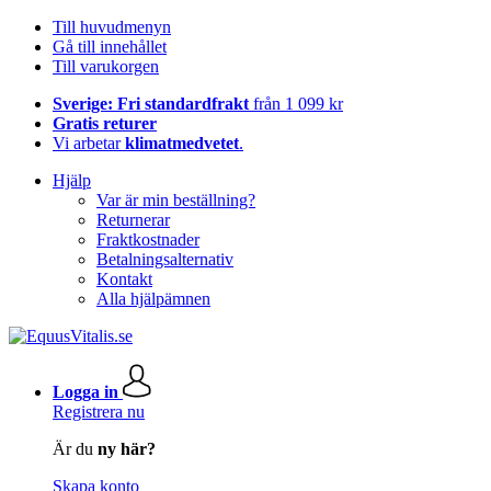
Till huvudmenyn
Gå till innehållet
Till varukorgen
Sverige: Fri standardfrakt
från 1 099 kr
Gratis returer
Vi arbetar
klimatmedvetet
.
Hjälp
Var är min beställning?
Returnerar
Fraktkostnader
Betalningsalternativ
Kontakt
Alla hjälpämnen
Logga in
Registrera nu
Är du
ny här?
Skapa konto