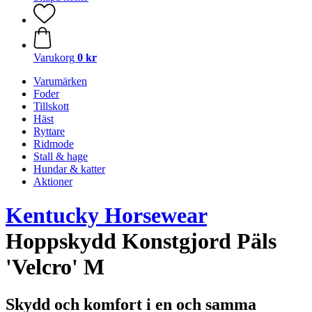
Varukorg
0 kr
Varumärken
Foder
Tillskott
Häst
Ryttare
Ridmode
Stall & hage
Hundar & katter
Aktioner
Kentucky Horsewear
Hoppskydd Konstgjord Päls
'Velcro' M
Skydd och komfort i en och samma