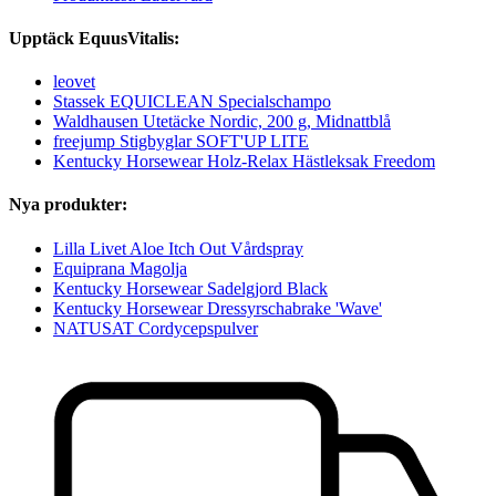
Upptäck EquusVitalis:
leovet
Stassek EQUICLEAN Specialschampo
Waldhausen Utetäcke Nordic, 200 g, Midnattblå
freejump Stigbyglar SOFT'UP LITE
Kentucky Horsewear Holz-Relax Hästleksak Freedom
Nya produkter:
Lilla Livet Aloe Itch Out Vårdspray
Equiprana Magolja
Kentucky Horsewear Sadelgjord Black
Kentucky Horsewear Dressyrschabrake 'Wave'
NATUSAT Cordycepspulver