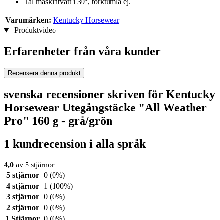
Tål maskintvätt i 30°, torktumla ej.
Varumärken:
Kentucky Horsewear
Produktvideo
Erfarenheter från våra kunder
Recensera denna produkt
svenska recensioner skriven för Kentucky
Horsewear Utegångstäcke "All Weather
Pro" 160 g - grå/grön
1 kundrecension i alla språk
4,0
av 5 stjärnor
5 stjärnor
0
(0%)
4 stjärnor
1
(100%)
3 stjärnor
0
(0%)
2 stjärnor
0
(0%)
1 Stjärnor
0
(0%)