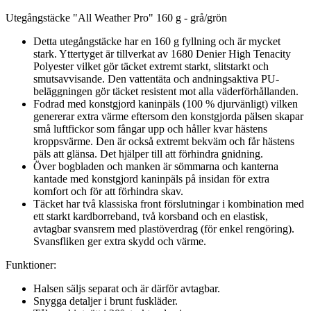
Utegångstäcke "All Weather Pro" 160 g - grå/grön
Detta utegångstäcke har en 160 g fyllning och är mycket
stark. Yttertyget är tillverkat av 1680 Denier High Tenacity
Polyester vilket gör täcket extremt starkt, slitstarkt och
smutsavvisande. Den vattentäta och andningsaktiva PU-
beläggningen gör täcket resistent mot alla väderförhållanden.
Fodrad med konstgjord kaninpäls (100 % djurvänligt) vilken
genererar extra värme eftersom den konstgjorda pälsen skapar
små luftfickor som fångar upp och håller kvar hästens
kroppsvärme. Den är också extremt bekväm och får hästens
päls att glänsa. Det hjälper till att förhindra gnidning.
Över bogbladen och manken är sömmarna och kanterna
kantade med konstgjord kaninpäls på insidan för extra
komfort och för att förhindra skav.
Täcket har två klassiska front förslutningar i kombination med
ett starkt kardborreband, två korsband och en elastisk,
avtagbar svansrem med plastöverdrag (för enkel rengöring).
Svansfliken ger extra skydd och värme.
Funktioner:
Halsen säljs separat och är därför avtagbar.
Snygga detaljer i brunt fuskläder.