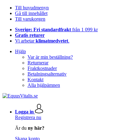
Till huvudmenyn
Gå till innehållet
Till varukorgen
Sverige: Fri standardfrakt
från 1 099 kr
Gratis returer
Vi arbetar
klimatmedvetet
.
Hjälp
Var är min beställning?
Returnerar
Fraktkostnader
Betalningsalternativ
Kontakt
Alla hjälpämnen
Logga in
Registrera nu
Är du
ny här?
Skapa konto