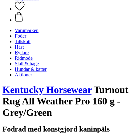
Varumärken
Foder
Tillskott
Häst
Ryttare
Ridmode
Stall & hage
Hundar & katter
Aktioner
Kentucky Horsewear
Turnout
Rug All Weather Pro 160 g -
Grey/Green
Fodrad med konstgjord kaninpäls