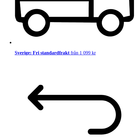
Sverige: Fri standardfrakt
från 1 099 kr