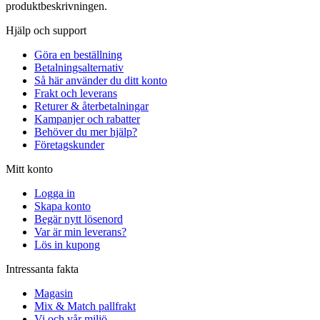
produktbeskrivningen.
Hjälp och support
Göra en beställning
Betalningsalternativ
Så här använder du ditt konto
Frakt och leverans
Returer & återbetalningar
Kampanjer och rabatter
Behöver du mer hjälp?
Företagskunder
Mitt konto
Logga in
Skapa konto
Begär nytt lösenord
Var är min leverans?
Lös in kupong
Intressanta fakta
Magasin
Mix & Match pallfrakt
Vi och vår miljö