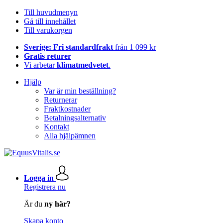
Till huvudmenyn
Gå till innehållet
Till varukorgen
Sverige: Fri standardfrakt
från 1 099 kr
Gratis returer
Vi arbetar
klimatmedvetet
.
Hjälp
Var är min beställning?
Returnerar
Fraktkostnader
Betalningsalternativ
Kontakt
Alla hjälpämnen
Logga in
Registrera nu
Är du
ny här?
Skapa konto