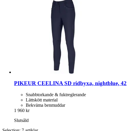
PIKEUR
CEELINA SD ridbyxa, nightblue, 42
Snabbtorkande & fuktreglerande
Lättskött material
Bekväma benmuddar
1 960 kr
Slutsåld
Selection: 7 artiklar