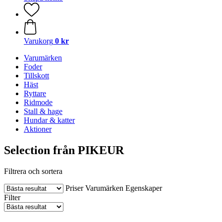
Varukorg
0 kr
Varumärken
Foder
Tillskott
Häst
Ryttare
Ridmode
Stall & hage
Hundar & katter
Aktioner
Selection från PIKEUR
Filtrera och sortera
Priser
Varumärken
Egenskaper
Filter