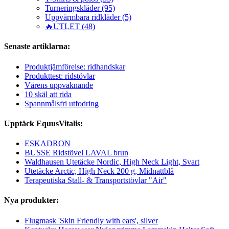
Turneringskläder (95)
Uppvärmbara ridkläder (5)
🔥UTLET (48)
Senaste artiklarna:
Produktjämförelse: ridhandskar
Produkttest: ridstövlar
Vårens uppvaknande
10 skäl att rida
Spannmålsfri utfodring
Upptäck EquusVitalis:
ESKADRON
BUSSE Ridstövel LAVAL brun
Waldhausen Utetäcke Nordic, High Neck Light, Svart
Utetäcke Arctic, High Neck 200 g, Midnattblå
Terapeutiska Stall- & Transportstövlar "Air"
Nya produkter:
Flugmask 'Skin Friendly with ears', silver