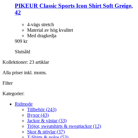
PIKEUR
Classic Sports Icon Shirt Soft Greige,
42
4-vägs stretch
Material av hög kvalitet
Med dragkedja
909 kr
Slutsåld
Kollektioner: 23 artiklar
Alla priser inkl. moms.
Filter
Kategorier:
Ridmode
Tillbehör (243)
Byxor (43)
Jackor & västar (33)
Tröjor, sweatshirts & sweatjackor (12)
Skor & stövlar (37)
T-Shirts & polos (53)