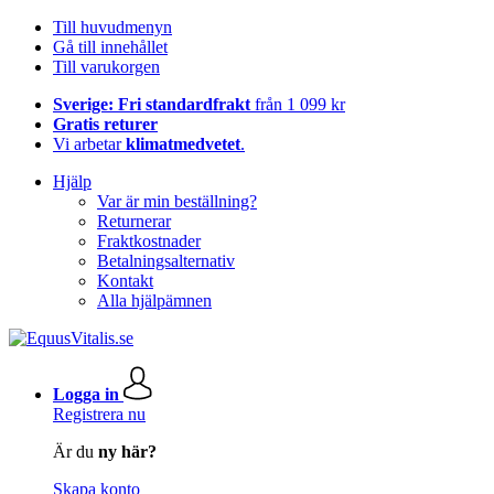
Till huvudmenyn
Gå till innehållet
Till varukorgen
Sverige: Fri standardfrakt
från 1 099 kr
Gratis returer
Vi arbetar
klimatmedvetet
.
Hjälp
Var är min beställning?
Returnerar
Fraktkostnader
Betalningsalternativ
Kontakt
Alla hjälpämnen
Logga in
Registrera nu
Är du
ny här?
Skapa konto