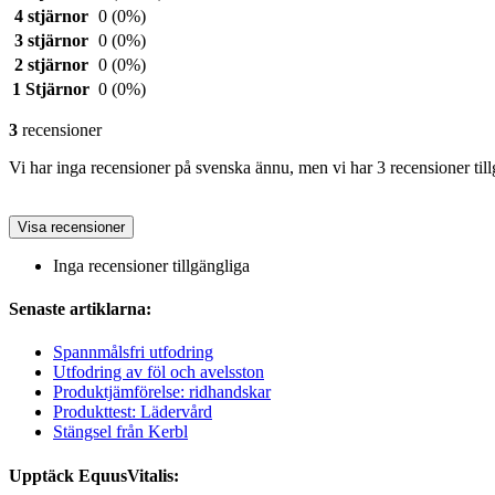
4 stjärnor
0
(0%)
3 stjärnor
0
(0%)
2 stjärnor
0
(0%)
1 Stjärnor
0
(0%)
3
recensioner
Vi har inga recensioner på svenska ännu, men vi har 3 recensioner til
Visa recensioner
Inga recensioner tillgängliga
Senaste artiklarna:
Spannmålsfri utfodring
Utfodring av föl och avelsston
Produktjämförelse: ridhandskar
Produkttest: Lädervård
Stängsel från Kerbl
Upptäck EquusVitalis: