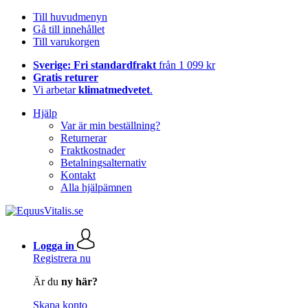
Till huvudmenyn
Gå till innehållet
Till varukorgen
Sverige: Fri standardfrakt
från 1 099 kr
Gratis returer
Vi arbetar
klimatmedvetet
.
Hjälp
Var är min beställning?
Returnerar
Fraktkostnader
Betalningsalternativ
Kontakt
Alla hjälpämnen
Logga in
Registrera nu
Är du
ny här?
Skapa konto