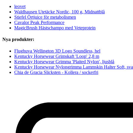
leovet
Waldhausen Utetäcke Nordic, 100 g, Midnattblå
Stiefel Örtjuice för metabolismen
Cavalor Peak Performance
MagicBrush Hästschampo med Veteprotein
Nya produkter:
Flughuva Wellington 3D Logo Soundless, hel
Kentucky Horsewear Grimskaft 'Loop' 2,8 m
Kentucky Horsewear Grimma 'Plaited Nylon', ljusblå
Kentucky Horsewear Nylongrimma Lammskin Halter Soft, sva
Chia de Gracia Slicksten - Kollera / sockerfri