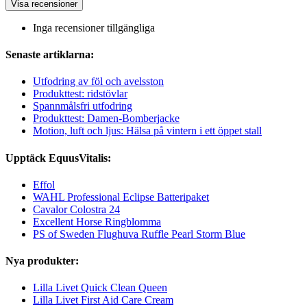
Visa recensioner
Inga recensioner tillgängliga
Senaste artiklarna:
Utfodring av föl och avelsston
Produkttest: ridstövlar
Spannmålsfri utfodring
Produkttest: Damen-Bomberjacke
Motion, luft och ljus: Hälsa på vintern i ett öppet stall
Upptäck EquusVitalis:
Effol
WAHL Professional Eclipse Batteripaket
Cavalor Colostra 24
Excellent Horse Ringblomma
PS of Sweden Flughuva Ruffle Pearl Storm Blue
Nya produkter:
Lilla Livet Quick Clean Queen
Lilla Livet First Aid Care Cream