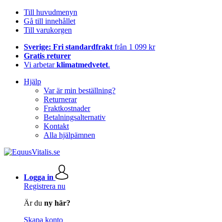
Till huvudmenyn
Gå till innehållet
Till varukorgen
Sverige: Fri standardfrakt
från 1 099 kr
Gratis returer
Vi arbetar
klimatmedvetet
.
Hjälp
Var är min beställning?
Returnerar
Fraktkostnader
Betalningsalternativ
Kontakt
Alla hjälpämnen
Logga in
Registrera nu
Är du
ny här?
Skapa konto