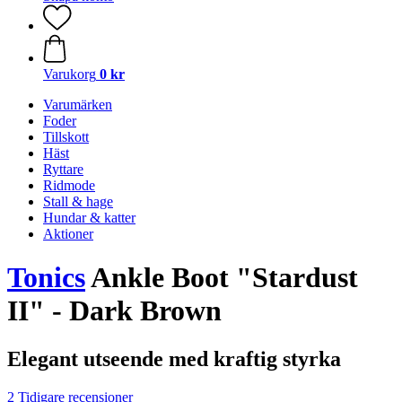
Varukorg
0 kr
Varumärken
Foder
Tillskott
Häst
Ryttare
Ridmode
Stall & hage
Hundar & katter
Aktioner
Tonics
Ankle Boot "Stardust
II" - Dark Brown
Elegant utseende med kraftig styrka
2 Tidigare recensioner