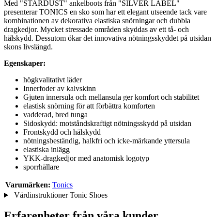
Med "STARDUST" ankelboots från "SILVER LABEL"
presenterar TONICS en sko som har ett elegant utseende tack vare
kombinationen av dekorativa elastiska snörningar och dubbla
dragkedjor. Mycket stressade områden skyddas av ett tå- och
hälskydd. Dessutom ökar det innovativa nötningsskyddet på utsidan
skons livslängd.
Egenskaper:
högkvalitativt läder
Innerfoder av kalvskinn
Gjuten innersula och mellansula ger komfort och stabilitet
elastisk snörning för att förbättra komforten
vadderad, bred tunga
Sidoskydd: motståndskraftigt nötningsskydd på utsidan
Frontskydd och hälskydd
nötningsbeständig, halkfri och icke-märkande yttersula
elastiska inlägg
YKK-dragkedjor med anatomisk logotyp
sporrhållare
Varumärken:
Tonics
Vårdinstruktioner Tonic Shoes
Erfarenheter från våra kunder