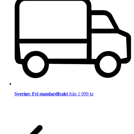
Sverige: Fri standardfrakt
från 1 099 kr