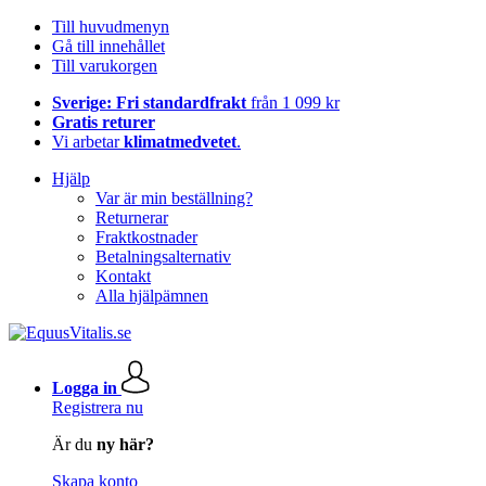
Till huvudmenyn
Gå till innehållet
Till varukorgen
Sverige: Fri standardfrakt
från 1 099 kr
Gratis returer
Vi arbetar
klimatmedvetet
.
Hjälp
Var är min beställning?
Returnerar
Fraktkostnader
Betalningsalternativ
Kontakt
Alla hjälpämnen
Logga in
Registrera nu
Är du
ny här?
Skapa konto