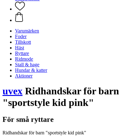
Varumärken
Foder
Tillskott
Häst
Ryttare
Ridmode
Stall & hage
Hundar & katter
Aktioner
uvex
Ridhandskar för barn
"sportstyle kid pink"
För små ryttare
Ridhandskar för barn "sportstyle kid pink"