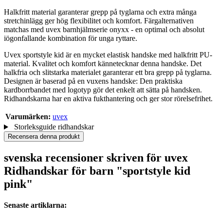
Halkfritt material garanterar grepp på tyglarna och extra många
stretchinlägg ger hög flexibilitet och komfort. Färgalternativen
matchas med uvex barnhjälmserie onyxx - en optimal och absolut
iögonfallande kombination för unga ryttare.
Uvex sportstyle kid är en mycket elastisk handske med halkfritt PU-
material. Kvalitet och komfort kännetecknar denna handske. Det
halkfria och slitstarka materialet garanterar ett bra grepp på tyglarna.
Designen är baserad på en vuxens handske: Den praktiska
kardborrbandet med logotyp gör det enkelt att sätta på handsken.
Ridhandskarna har en aktiva fukthantering och ger stor rörelsefrihet.
Varumärken:
uvex
Storleksguide ridhandskar
Recensera denna produkt
svenska recensioner skriven för uvex
Ridhandskar för barn "sportstyle kid
pink"
Senaste artiklarna: