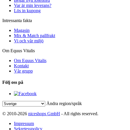
Begär nytt lösenord
Var är min leverans?
Lös in kupong
Intressanta fakta
Magasin
Mix & Match pallfrakt
Vi och vår miljö
Om Equus Vitalis
Om Equus Vitalis
Kontakt
Vår grupp
Följ oss på
Ändra region/språk
© 2010-2026
niceshops GmbH
- All rights reserved.
Impressum
Sekretesspolicy