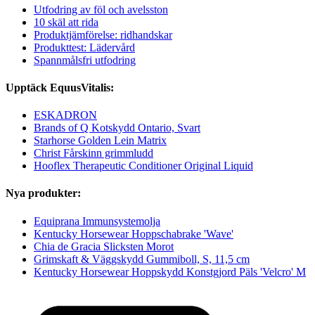
Utfodring av föl och avelsston
10 skäl att rida
Produktjämförelse: ridhandskar
Produkttest: Lädervård
Spannmålsfri utfodring
Upptäck EquusVitalis:
ESKADRON
Brands of Q Kotskydd Ontario, Svart
Starhorse Golden Lein Matrix
Christ Fårskinn grimmludd
Hooflex Therapeutic Conditioner Original Liquid
Nya produkter:
Equiprana Immunsystemolja
Kentucky Horsewear Hoppschabrake 'Wave'
Chia de Gracia Slicksten Morot
Grimskaft & Väggskydd Gummiboll, S, 11,5 cm
Kentucky Horsewear Hoppskydd Konstgjord Päls 'Velcro' M