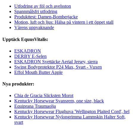
Utfodring av föl och avelsston
Spannmålsfri utfodring
Produkttest: Damen-Bomberjacke
Motion, luft och ljus: Hälsa på vintern i ett öppet stall
Vårens uppvaknande
Upptäck EquusVitalis:
ESKADRON
DERBY E-Selen
ESKADRON Svettäcke Aerial Jersey, sierra
Swing Bodyprotektor P24 Max, Svart - Vuxen
Effol Mouth Butter Apple
Nya produkter:
Chia de Gracia Slicksten Morot
Kentucky Horsewear Svansrem, one size, black
Equiprana Traumaolja
Kentucky Horsewear Flughuva 'Wellington Plaited Cord', hel
Kentucky Horsewear Nylongrimma Lammskin Halter Soft,
svart