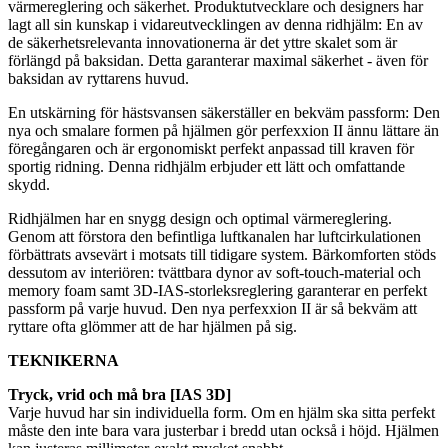
värmereglering och säkerhet. Produktutvecklare och designers har
lagt all sin kunskap i vidareutvecklingen av denna ridhjälm: En av
de säkerhetsrelevanta innovationerna är det yttre skalet som är
förlängd på baksidan. Detta garanterar maximal säkerhet - även för
baksidan av ryttarens huvud.
En utskärning för hästsvansen säkerställer en bekväm passform: Den
nya och smalare formen på hjälmen gör perfexxion II ännu lättare än
föregångaren och är ergonomiskt perfekt anpassad till kraven för
sportig ridning. Denna ridhjälm erbjuder ett lätt och omfattande
skydd.
Ridhjälmen har en snygg design och optimal värmereglering.
Genom att förstora den befintliga luftkanalen har luftcirkulationen
förbättrats avsevärt i motsats till tidigare system. Bärkomforten stöds
dessutom av interiören: tvättbara dynor av soft-touch-material och
memory foam samt 3D-IAS-storleksreglering garanterar en perfekt
passform på varje huvud. Den nya perfexxion II är så bekväm att
ryttare ofta glömmer att de har hjälmen på sig.
TEKNIKERNA
Tryck, vrid och må bra [IAS 3D]
Varje huvud har sin individuella form. Om en hjälm ska sitta perfekt
måste den inte bara vara justerbar i bredd utan också i höjd. Hjälmen