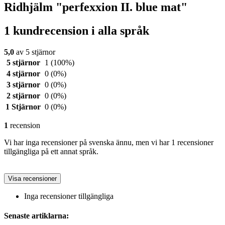
Ridhjälm "perfexxion II. blue mat"
1 kundrecension i alla språk
5,0
av 5 stjärnor
5 stjärnor
1
(100%)
4 stjärnor
0
(0%)
3 stjärnor
0
(0%)
2 stjärnor
0
(0%)
1 Stjärnor
0
(0%)
1
recension
Vi har inga recensioner på svenska ännu, men vi har 1 recensioner
tillgängliga på ett annat språk.
Visa recensioner
Inga recensioner tillgängliga
Senaste artiklarna: