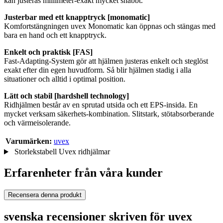
kan justeras millimeter-exakt mycket snabbt.
Justerbar med ett knapptryck [monomatic]
Komfortstängningen uvex Monomatic kan öppnas och stängas med
bara en hand och ett knapptryck.
Enkelt och praktisk [FAS]
Fast-Adapting-System gör att hjälmen justeras enkelt och steglöst
exakt efter din egen huvudform. Så blir hjälmen stadig i alla
situationer och alltid i optimal position.
Lätt och stabil [hardshell technology]
Ridhjälmen består av en sprutad utsida och ett EPS-insida. En
mycket verksam säkerhets-kombination. Slitstark, stötabsorberande
och värmeisolerande.
Varumärken:
uvex
Storlekstabell Uvex ridhjälmar
Erfarenheter från våra kunder
Recensera denna produkt
svenska recensioner skriven för uvex