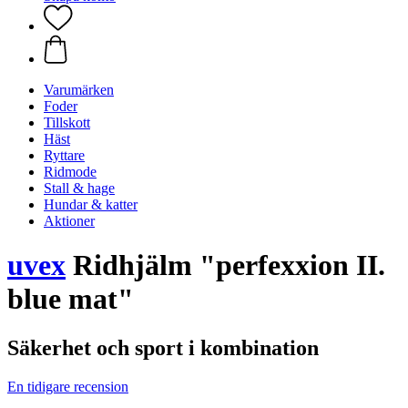
Varumärken
Foder
Tillskott
Häst
Ryttare
Ridmode
Stall & hage
Hundar & katter
Aktioner
uvex
Ridhjälm "perfexxion II.
blue mat"
Säkerhet och sport i kombination
En tidigare recension