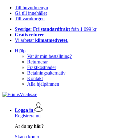
Till huvudmenyn
Gå till innehållet
Till varukorgen
Sverige: Fri standardfrakt
från 1 099 kr
Gratis returer
Vi arbetar
klimatmedvetet
.
Hjälp
Var är min beställning?
Returnerar
Fraktkostnader
Betalningsalternativ
Kontakt
Alla hjälpämnen
Logga in
Registrera nu
Är du
ny här?
Skapa konto