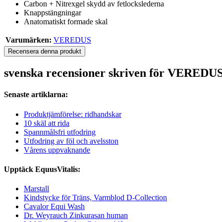
Carbon + Nitrexgel skydd av fetlockslederna
Knappstängningar
Anatomatiskt formade skal
Varumärken:
VEREDUS
Recensera denna produkt
svenska recensioner skriven för VER
Senaste artiklarna:
Produktjämförelse: ridhandskar
10 skäl att rida
Spannmålsfri utfodring
Utfodring av föl och avelsston
Vårens uppvaknande
Upptäck EquusVitalis:
Marstall
Kindstycke för Träns, Varmblod D-Collection
Cavalor Equi Wash
Dr. Weyrauch Zinkurasan human