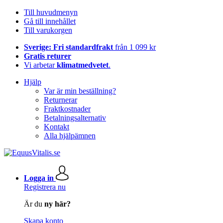
Till huvudmenyn
Gå till innehållet
Till varukorgen
Sverige: Fri standardfrakt
från 1 099 kr
Gratis returer
Vi arbetar
klimatmedvetet
.
Hjälp
Var är min beställning?
Returnerar
Fraktkostnader
Betalningsalternativ
Kontakt
Alla hjälpämnen
Logga in
Registrera nu
Är du
ny här?
Skapa konto