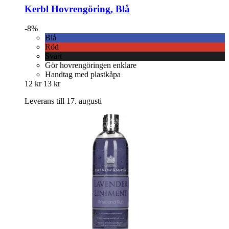
Kerbl
Hovrengöring, Blå
-8%
Blå
Röd
Svart
Gör hovrengöringen enklare
Handtag med plastkåpa
12 kr
13 kr
Leverans till 17. augusti