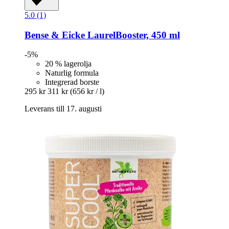
5.0 (1)
Bense & Eicke
LaurelBooster, 450 ml
-5%
20 % lagerolja
Naturlig formula
Integrerad borste
295 kr
311 kr
(656 kr / l)
Leverans till 17. augusti