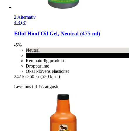
2 Alternativ
4.3 (3)
Effol
Hoof Oil Gel, Neutral (475 ml)
-5%
Neutral
Svart
Ren naturlig produkt
Droppar inte
Ökar klövens elasticitet
247 kr
260 kr
(520 kr / l)
Leverans till 17. augusti