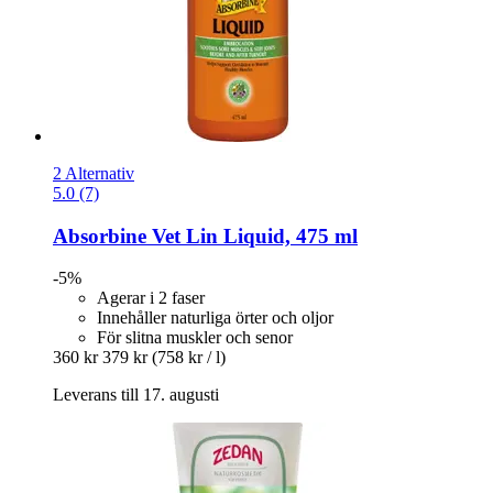
2 Alternativ
5.0 (7)
Absorbine
Vet Lin Liquid, 475 ml
-5%
Agerar i 2 faser
Innehåller naturliga örter och oljor
För slitna muskler och senor
360 kr
379 kr
(758 kr / l)
Leverans till 17. augusti