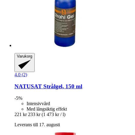
Varukorg
4.0 (2)
NATUSAT
Strålgel, 150 ml
-5%
Intensivvård
Med långsiktig effekt
221 kr
233 kr
(1 473 kr / l)
Leverans till 17. augusti