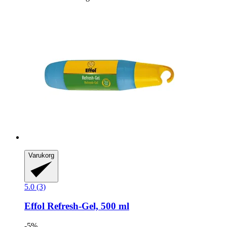
Varukorg
5.0 (3)
Effol
Refresh-​Gel, 500 ml
-5%