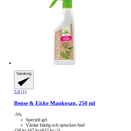
Varukorg
5.0 (1)
Bense & Eicke
Maukosan, 250 ml
-5%
Speciell gel
Vårdar fuktig och sprucken hud
158 kr
167 kr
(632 kr / l)