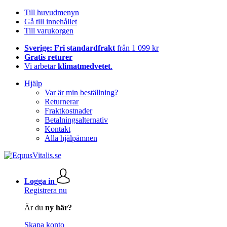
Till huvudmenyn
Gå till innehållet
Till varukorgen
Sverige: Fri standardfrakt
från 1 099 kr
Gratis returer
Vi arbetar
klimatmedvetet
.
Hjälp
Var är min beställning?
Returnerar
Fraktkostnader
Betalningsalternativ
Kontakt
Alla hjälpämnen
Logga in
Registrera nu
Är du
ny här?
Skapa konto