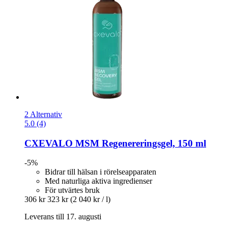
2 Alternativ
5.0 (4)
CXEVALO
MSM Regenereringsgel, 150 ml
-5%
Bidrar till hälsan i rörelseapparaten
Med naturliga aktiva ingredienser
För utvärtes bruk
306 kr
323 kr
(2 040 kr / l)
Leverans till 17. augusti