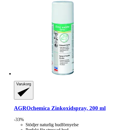
Varukorg
AGROchemica
Zinkoxidspray, 200 ml
-33%
Stödjer naturlig hudförnyelse
Perfekt för stressad hud