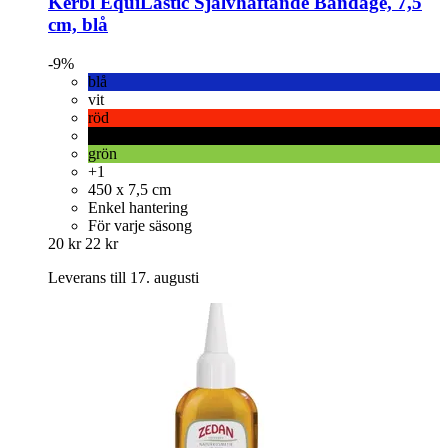
Kerbl
EquiLastic Självhäftande Bandage, 7,5
cm, blå
-9%
blå
vit
röd
schwarz
grön
+1
450 x 7,5 cm
Enkel hantering
För varje säsong
20 kr
22 kr
Leverans till 17. augusti