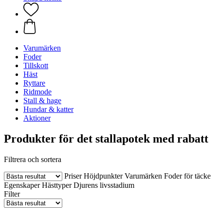
Varumärken
Foder
Tillskott
Häst
Ryttare
Ridmode
Stall & hage
Hundar & katter
Aktioner
Produkter för det stallapotek med rabatt
Filtrera och sortera
Priser
Höjdpunkter
Varumärken
Foder för täcke
Egenskaper
Hästtyper
Djurens livsstadium
Filter