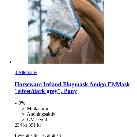
3 Alternativ
Horseware Ireland
Flugmask Amigo FlyMask
"silver/dark grey", Pony
-40%
Mjuka öron
Andningsaktiv
UV-skydd
234 kr
391 kr
Leverans till 17. augusti