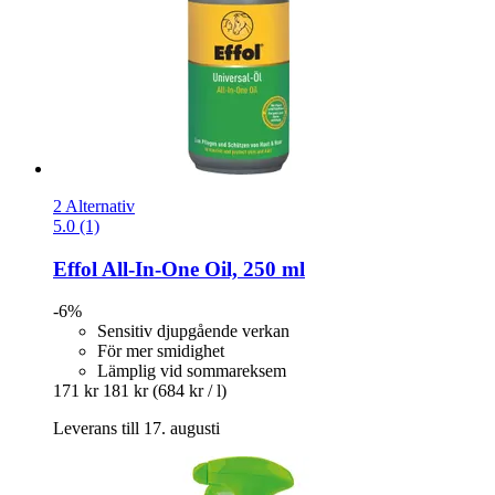
2 Alternativ
5.0 (1)
Effol
All-​In-​One Oil, 250 ml
-6%
Sensitiv djupgående verkan
För mer smidighet
Lämplig vid sommareksem
171 kr
181 kr
(684 kr / l)
Leverans till 17. augusti