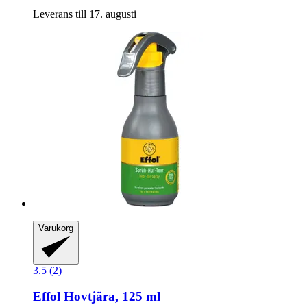
Leverans till 17. augusti
Varukorg
3.5 (2)
Effol
Hovtjära, 125 ml