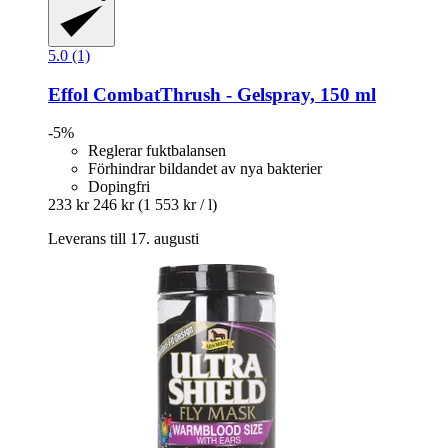
5.0 (1)
Effol
CombatThrush -​ Gelspray, 150 ml
-5%
Reglerar fuktbalansen
Förhindrar bildandet av nya bakterier
Dopingfri
233 kr
246 kr
(1 553 kr / l)
Leverans till 17. augusti