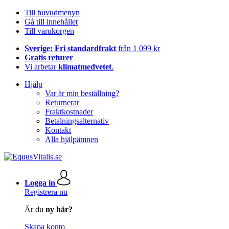
Till huvudmenyn
Gå till innehållet
Till varukorgen
Sverige: Fri standardfrakt
från 1 099 kr
Gratis returer
Vi arbetar
klimatmedvetet
.
Hjälp
Var är min beställning?
Returnerar
Fraktkostnader
Betalningsalternativ
Kontakt
Alla hjälpämnen
Logga in
Registrera nu
Är du
ny här?
Skapa konto