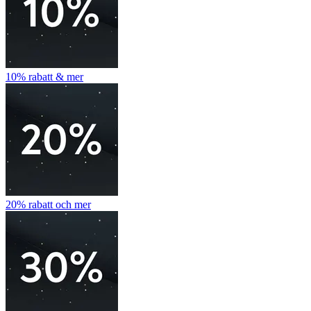
10% rabatt & mer
20% rabatt och mer