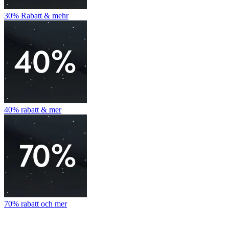
30% Rabatt & mehr
40% rabatt & mer
70% rabatt och mer