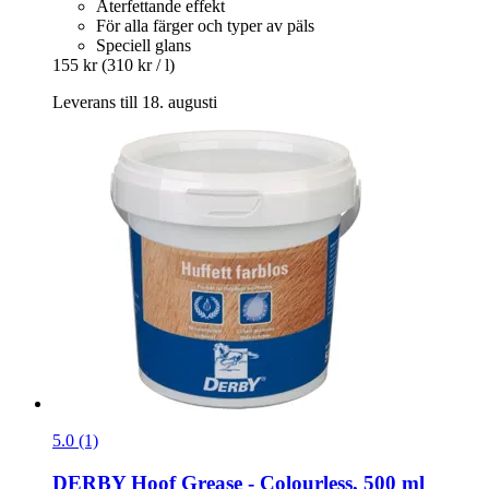
Återfettande effekt
För alla färger och typer av päls
Speciell glans
155 kr
(310 kr / l)
Leverans till 18. augusti
5.0 (1)
DERBY
Hoof Grease -​ Colourless, 500 ml