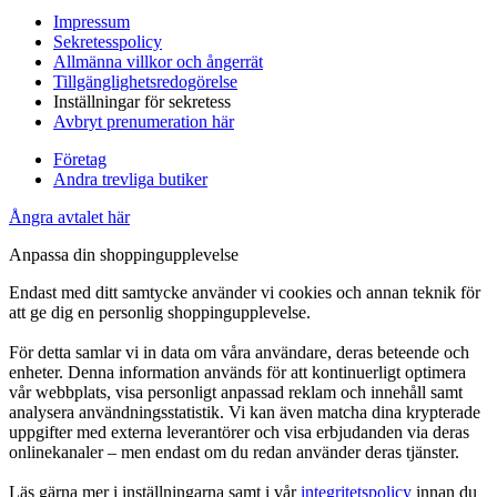
Impressum
Sekretesspolicy
Allmänna villkor och ångerrät
Tillgänglighetsredogörelse
Inställningar för sekretess
Avbryt prenumeration här
Företag
Andra trevliga butiker
Ångra avtalet här
Anpassa din shoppingupplevelse
Endast med ditt samtycke använder vi cookies och annan teknik för
att ge dig en personlig shoppingupplevelse.
För detta samlar vi in data om våra användare, deras beteende och
enheter. Denna information används för att kontinuerligt optimera
vår webbplats, visa personligt anpassad reklam och innehåll samt
analysera användningsstatistik. Vi kan även matcha dina krypterade
uppgifter med externa leverantörer och visa erbjudanden via deras
onlinekanaler – men endast om du redan använder deras tjänster.
Läs gärna mer i inställningarna samt i vår
integritetspolicy
innan du