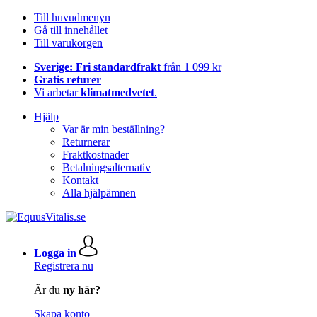
Till huvudmenyn
Gå till innehållet
Till varukorgen
Sverige: Fri standardfrakt
från 1 099 kr
Gratis returer
Vi arbetar
klimatmedvetet
.
Hjälp
Var är min beställning?
Returnerar
Fraktkostnader
Betalningsalternativ
Kontakt
Alla hjälpämnen
Logga in
Registrera nu
Är du
ny här?
Skapa konto