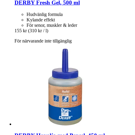
DERBY
Fresh Gel, 500 ml
Hudvänlig formula
Kylande effekt
För senor, muskler & leder
155 kr
(310 kr / l)
För närvarande inte tillgänglig