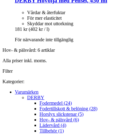
DERBY
Hovolja med Pensel, 450 ml
Vårdar & återfuktar
För mer elasticitet
Skyddar mot uttorkning
181 kr
(402 kr / l)
För närvarande inte tillgänglig
Hov- & pälsvård: 6 artiklar
Alla priser inkl. moms.
Filter
Kategorier:
Varumärken
DERBY
Fodermedel (24)
Fodertillskott & belöning (28)
Horslyx slickstenar (5)
Hov- & pälsvård (6)
Lädervård (4)
Tillbehör (1)