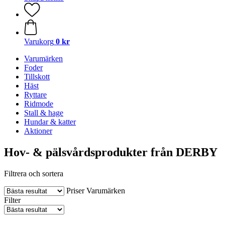
Varukorg
0 kr
Varumärken
Foder
Tillskott
Häst
Ryttare
Ridmode
Stall & hage
Hundar & katter
Aktioner
Hov- & pälsvårdsprodukter från DERBY
Filtrera och sortera
Priser
Varumärken
Filter