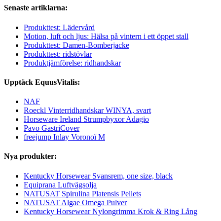
Senaste artiklarna:
Produkttest: Lädervård
Motion, luft och ljus: Hälsa på vintern i ett öppet stall
Produkttest: Damen-Bomberjacke
Produkttest: ridstövlar
Produktjämförelse: ridhandskar
Upptäck EquusVitalis:
NAF
Roeckl Vinterridhandskar WINYA, svart
Horseware Ireland Strumpbyxor Adagio
Pavo GastriCover
freejump Inlay Voronoï M
Nya produkter:
Kentucky Horsewear Svansrem, one size, black
Equiprana Luftvägsolja
NATUSAT Spirulina Platensis Pellets
NATUSAT Algae Omega Pulver
Kentucky Horsewear Nylongrimma Krok & Ring Lång