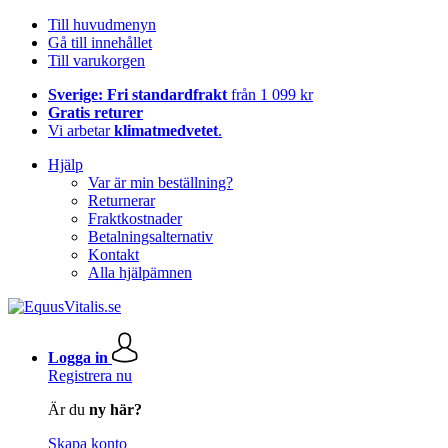
Till huvudmenyn
Gå till innehållet
Till varukorgen
Sverige: Fri standardfrakt
från 1 099 kr
Gratis returer
Vi arbetar
klimatmedvetet
.
Hjälp
Var är min beställning?
Returnerar
Fraktkostnader
Betalningsalternativ
Kontakt
Alla hjälpämnen
Logga in
Registrera nu
Är du
ny här?
Skapa konto