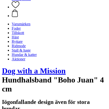
Varumärken
Foder
Tillskott
Häst
Ryttare
Ridmode
Stall & hage
Hundar & katter
Aktioner
Dog with a Mission
Hundhalsband "Boho Juan" 4
cm
Iögonfallande design även för stora
hundar