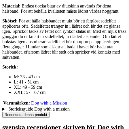
Material:
Endast tjocka bitar av djurskinn används för detta
halsband. För att behålla kvaliteten måste lädret vårdas noggrant.
Skötsel:
För att hålla halsbandet mjukt bör ett färglöst sadelfett
appliceras ofta. Sadelfettet tränger in i lädret och får det att glänsa
igen. Sprickor täcks av fettet och rynkor slätas ut. Med en mjuk trasa
gnuggar du cirkulärt in sadelfettet, in i läderhalsbandet. Om lädret
bokstavligen absorberar sadelfettet bör du upprepa appliceringen
flera gånger. Hundar som älskar att bada i havet bör bada utan
halsbandet, eftersom lädret blir stelt och spricker vid kontakt med
saltvatten.
Storlek:
M: 33 - 43 cm
L: 41 - 51 cm
XL: 49 - 59 cm
XXL: 57 - 67 cm
Varumärken:
Dog with a Mission
Storleksguide Dog with a mission
Recensera denna produkt
svenska recensioner skriven för Dog with