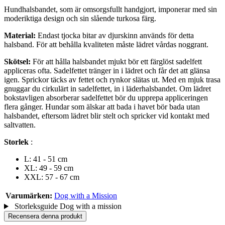
Hundhalsbandet, som är omsorgsfullt handgjort, imponerar med sin
moderiktiga design och sin slående turkosa färg.
Material:
Endast tjocka bitar av djurskinn används för detta
halsband. För att behålla kvaliteten måste lädret vårdas noggrant.
Skötsel:
För att hålla halsbandet mjukt bör ett färglöst sadelfett
appliceras ofta. Sadelfettet tränger in i lädret och får det att glänsa
igen. Sprickor täcks av fettet och rynkor slätas ut. Med en mjuk trasa
gnuggar du cirkulärt in sadelfettet, in i läderhalsbandet. Om lädret
bokstavligen absorberar sadelfettet bör du upprepa appliceringen
flera gånger. Hundar som älskar att bada i havet bör bada utan
halsbandet, eftersom lädret blir stelt och spricker vid kontakt med
saltvatten.
Storlek
:
L: 41 - 51 cm
XL: 49 - 59 cm
XXL: 57 - 67 cm
Varumärken:
Dog with a Mission
Storleksguide Dog with a mission
Recensera denna produkt