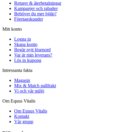
Returer & återbetalningar
Kampanjer och rabatter
Behöver du mer hjälp?
Företagskunder
Mitt konto
Logga in
Skapa konto
Begär nytt lösenord
Var är min leverans?
Lös in kupong
Intressanta fakta
Magasin
Mix & Match pallfrakt
Vi och vår miljö
Om Equus Vitalis
Om Equus Vitalis
Kontakt
Vår grupp