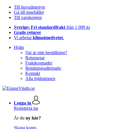
Till huvudmenyn
Gå till innehållet
Till varukorgen
Sverige: Fri standardfrakt
från 1 099 kr
Gratis returer
Vi arbetar
klimatmedvetet
.
Hjälp
Var är min beställning?
Returnerar
Fraktkostnader
Betalningsalternativ
Kontakt
Alla hjälpämnen
Logga in
Registrera nu
Är du
ny här?
Skapa konto