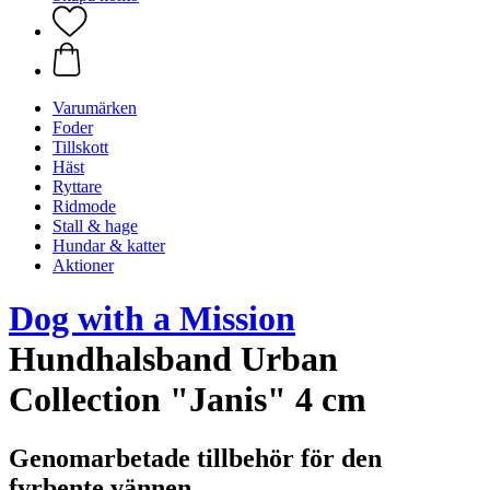
Varumärken
Foder
Tillskott
Häst
Ryttare
Ridmode
Stall & hage
Hundar & katter
Aktioner
Dog with a Mission
Hundhalsband Urban
Collection "Janis" 4 cm
Genomarbetade tillbehör för den
fyrbente vännen