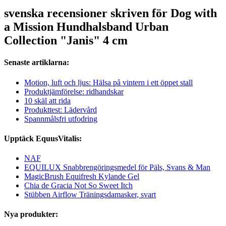
svenska recensioner skriven för Dog with
a Mission Hundhalsband Urban
Collection "Janis" 4 cm
Senaste artiklarna:
Motion, luft och ljus: Hälsa på vintern i ett öppet stall
Produktjämförelse: ridhandskar
10 skäl att rida
Produkttest: Lädervård
Spannmålsfri utfodring
Upptäck EquusVitalis:
NAF
EQUILUX Snabbrengöringsmedel för Päls, Svans & Man
MagicBrush Equifresh Kylande Gel
Chia de Gracia Not So Sweet Itch
Stübben Airflow Träningsdamasker, svart
Nya produkter: