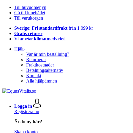
Till huvudmenyn
Gå till innehållet
Till varukorgen
Sverige: Fri standardfrakt
från 1 099 kr
Gratis returer
Vi arbetar
klimatmedvetet
.
Hjälp
Var är min beställning?
Returnerar
Fraktkostnader
Betalningsalternativ
Kontakt
Alla hjälpämnen
Logga in
Registrera nu
Är du
ny här?
Skapa konto