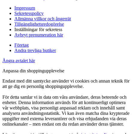
Impressum
Sekretesspolicy
Allmänna villkor och ångerrät
Tillgänglighetsredogörelse
Inställningar för sekretess
Avbryt prenumeration här
Företag
Andra trevliga butiker
Ångra avtalet här
Anpassa din shoppingupplevelse
Endast med ditt samtycke använder vi cookies och annan teknik för
att ge dig en personlig shoppingupplevelse.
För detta samlar vi in data om våra användare, deras beteende och
enheter. Denna information används för att kontinuerligt optimera
vår webbplats, visa personligt anpassad reklam och innehåll samt
analysera användningsstatistik. Vi kan även matcha dina krypterade
uppgifter med externa leverantörer och visa erbjudanden via deras
onlinekanaler – men endast om du redan använder deras tjänster.