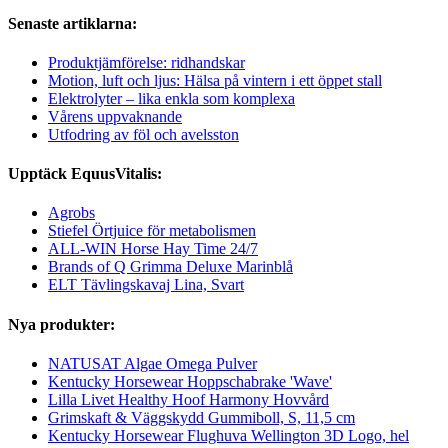
Senaste artiklarna:
Produktjämförelse: ridhandskar
Motion, luft och ljus: Hälsa på vintern i ett öppet stall
Elektrolyter – lika enkla som komplexa
Vårens uppvaknande
Utfodring av föl och avelsston
Upptäck EquusVitalis:
Agrobs
Stiefel Örtjuice för metabolismen
ALL-WIN Horse Hay Time 24/7
Brands of Q Grimma Deluxe Marinblå
ELT Tävlingskavaj Lina, Svart
Nya produkter:
NATUSAT Algae Omega Pulver
Kentucky Horsewear Hoppschabrake 'Wave'
Lilla Livet Healthy Hoof Harmony Hovvård
Grimskaft & Väggskydd Gummiboll, S, 11,5 cm
Kentucky Horsewear Flughuva Wellington 3D Logo, hel