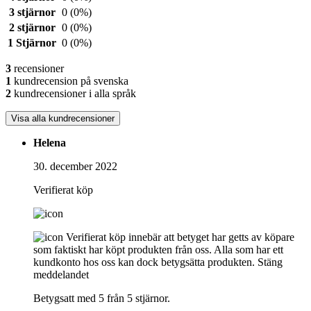
3 stjärnor
0
(0%)
2 stjärnor
0
(0%)
1 Stjärnor
0
(0%)
3
recensioner
1
kundrecension på svenska
2
kundrecensioner i alla språk
Visa alla kundrecensioner
Helena
30. december 2022
Verifierat köp
Verifierat köp innebär att betyget har getts av köpare
som faktiskt har köpt produkten från oss. Alla som har ett
kundkonto hos oss kan dock betygsätta produkten.
Stäng
meddelandet
Betygsatt med 5 från 5 stjärnor.