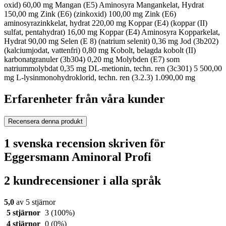
oxid) 60,00 mg Mangan (E5) Aminosyra Mangankelat, Hydrat
150,00 mg Zink (E6) (zinkoxid) 100,00 mg Zink (E6)
aminosyrazinkkelat, hydrat 220,00 mg Koppar (E4) (koppar (II)
sulfat, pentahydrat) 16,00 mg Koppar (E4) Aminosyra Kopparkelat,
Hydrat 90,00 mg Selen (E 8) (natrium selenit) 0,36 mg Jod (3b202)
(kalciumjodat, vattenfri) 0,80 mg Kobolt, belagda kobolt (II)
karbonatgranuler (3b304) 0,20 mg Molybden (E7) som
natriummolybdat 0,35 mg DL-metionin, techn. ren (3c301) 5 500,00
mg L-lysinmonohydroklorid, techn. ren (3.2.3) 1.090,00 mg
Erfarenheter från våra kunder
Recensera denna produkt
1 svenska recension skriven för
Eggersmann Aminoral Profi
2 kundrecensioner i alla språk
5,0
av 5 stjärnor
5 stjärnor
3
(100%)
4 stjärnor
0
(0%)