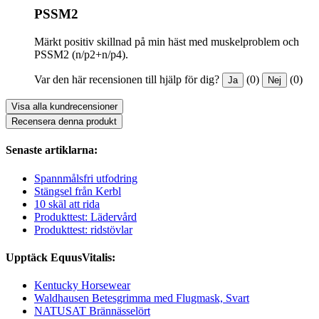
PSSM2
Märkt positiv skillnad på min häst med muskelproblem och
PSSM2 (n/p2+n/p4).
Var den här recensionen till hjälp för dig?
(0)
(0)
Ja
Nej
Visa alla kundrecensioner
Recensera denna produkt
Senaste artiklarna:
Spannmålsfri utfodring
Stängsel från Kerbl
10 skäl att rida
Produkttest: Lädervård
Produkttest: ridstövlar
Upptäck EquusVitalis:
Kentucky Horsewear
Waldhausen Betesgrimma med Flugmask, Svart
NATUSAT Brännässelört