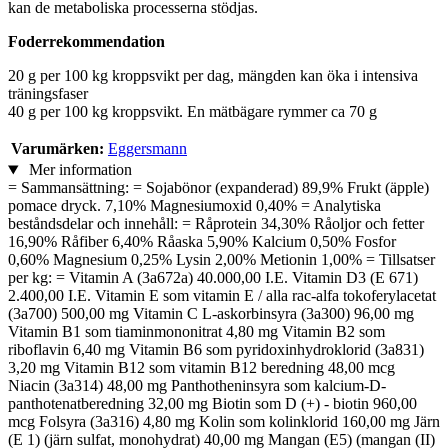
kan de metaboliska processerna stödjas.
Foderrekommendation
20 g per 100 kg kroppsvikt per dag, mängden kan öka i intensiva
träningsfaser
40 g per 100 kg kroppsvikt. En mätbägare rymmer ca 70 g
Varumärken:
Eggersmann
Mer information
= Sammansättning: = Sojabönor (expanderad) 89,9% Frukt (äpple)
pomace dryck. 7,10% Magnesiumoxid 0,40% = Analytiska
beståndsdelar och innehåll: = Råprotein 34,30% Råoljor och fetter
16,90% Råfiber 6,40% Råaska 5,90% Kalcium 0,50% Fosfor
0,60% Magnesium 0,25% Lysin 2,00% Metionin 1,00% = Tillsatser
per kg: = Vitamin A (3a672a) 40.000,00 I.E. Vitamin D3 (E 671)
2.400,00 I.E. Vitamin E som vitamin E / alla rac-alfa tokoferylacetat
(3a700) 500,00 mg Vitamin C L-askorbinsyra (3a300) 96,00 mg
Vitamin B1 som tiaminmononitrat 4,80 mg Vitamin B2 som
riboflavin 6,40 mg Vitamin B6 som pyridoxinhydroklorid (3a831)
3,20 mg Vitamin B12 som vitamin B12 beredning 48,00 mcg
Niacin (3a314) 48,00 mg Panthotheninsyra som kalcium-D-
panthotenatberedning 32,00 mg Biotin som D (+) - biotin 960,00
mcg Folsyra (3a316) 4,80 mg Kolin som kolinklorid 160,00 mg Järn
(E 1) (järn sulfat, monohydrat) 40,00 mg Mangan (E5) (mangan (II)