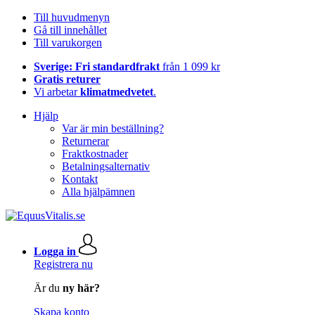
Till huvudmenyn
Gå till innehållet
Till varukorgen
Sverige: Fri standardfrakt
från 1 099 kr
Gratis returer
Vi arbetar
klimatmedvetet
.
Hjälp
Var är min beställning?
Returnerar
Fraktkostnader
Betalningsalternativ
Kontakt
Alla hjälpämnen
Logga in
Registrera nu
Är du
ny här?
Skapa konto