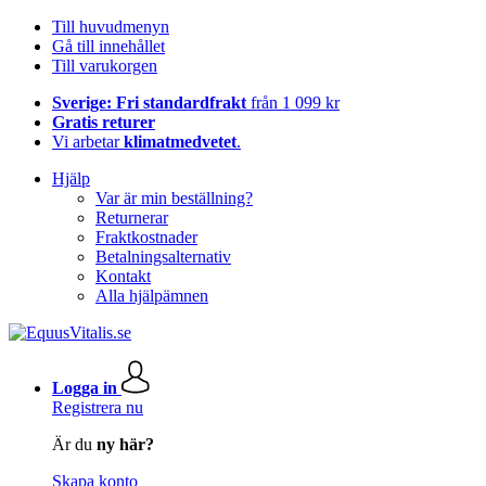
Till huvudmenyn
Gå till innehållet
Till varukorgen
Sverige: Fri standardfrakt
från 1 099 kr
Gratis returer
Vi arbetar
klimatmedvetet
.
Hjälp
Var är min beställning?
Returnerar
Fraktkostnader
Betalningsalternativ
Kontakt
Alla hjälpämnen
Logga in
Registrera nu
Är du
ny här?
Skapa konto