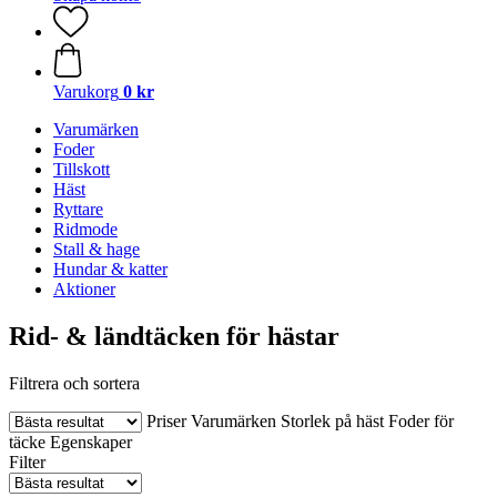
Varukorg
0 kr
Varumärken
Foder
Tillskott
Häst
Ryttare
Ridmode
Stall & hage
Hundar & katter
Aktioner
Rid- & ländtäcken för hästar
Filtrera och sortera
Priser
Varumärken
Storlek på häst
Foder för
täcke
Egenskaper
Filter