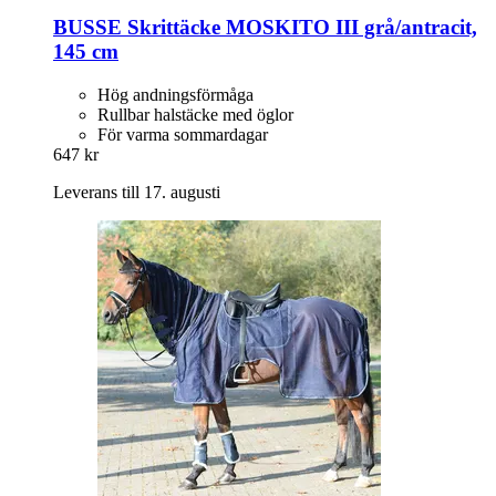
BUSSE
Skrittäcke MOSKITO III grå/antracit,
145 cm
Hög andningsförmåga
Rullbar halstäcke med öglor
För varma sommardagar
647 kr
Leverans till 17. augusti