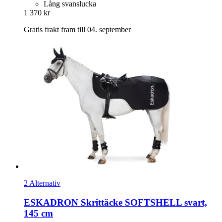
Lång svanslucka
1 370 kr
Gratis frakt fram till 04. september
2 Alternativ
ESKADRON
Skrittäcke SOFTSHELL svart,
145 cm