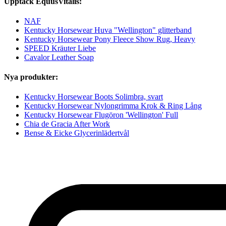
Upptäck EquusVitalis:
NAF
Kentucky Horsewear Huva "Wellington" glitterband
Kentucky Horsewear Pony Fleece Show Rug, Heavy
SPEED Kräuter Liebe
Cavalor Leather Soap
Nya produkter:
Kentucky Horsewear Boots Solimbra, svart
Kentucky Horsewear Nylongrimma Krok & Ring Lång
Kentucky Horsewear Flugöron 'Wellington' Full
Chia de Gracia After Work
Bense & Eicke Glycerinlädertvål