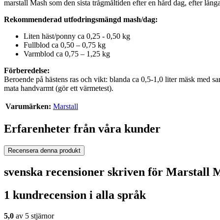
marstall Mash som den sista trågmåltiden efter en hård dag, efter lång
Rekommenderad utfodringsmängd mash/dag:
Liten häst/ponny ca 0,25 - 0,50 kg
Fullblod ca 0,50 – 0,75 kg
Varmblod ca 0,75 – 1,25 kg
Förberedelse:
Beroende på hästens ras och vikt: blanda ca 0,5-1,0 liter mäsk med sa
mata handvarmt (gör ett värmetest).
Varumärken:
Marstall
Erfarenheter från våra kunder
Recensera denna produkt
svenska recensioner skriven för Marstall 
1 kundrecension i alla språk
5,0
av 5 stjärnor