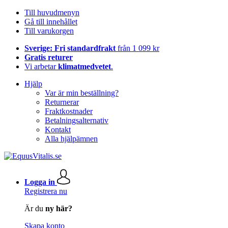
Till huvudmenyn
Gå till innehållet
Till varukorgen
Sverige: Fri standardfrakt
från 1 099 kr
Gratis returer
Vi arbetar
klimatmedvetet
.
Hjälp
Var är min beställning?
Returnerar
Fraktkostnader
Betalningsalternativ
Kontakt
Alla hjälpämnen
Logga in
Registrera nu
Är du
ny här?
Skapa konto