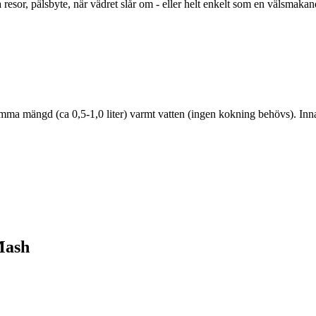
a resor, pälsbyte, när vädret slår om - eller helt enkelt som en välsmak
mma mängd (ca 0,5-1,0 liter) varmt vatten (ingen kokning behövs). Innan
Mash