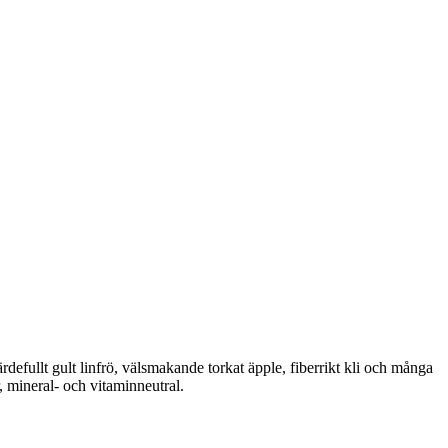
efullt gult linfrö, välsmakande torkat äpple, fiberrikt kli och många
, mineral- och vitaminneutral.