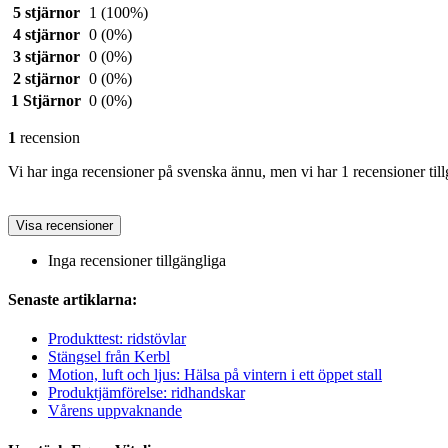
5 stjärnor
1
(100%)
4 stjärnor
0
(0%)
3 stjärnor
0
(0%)
2 stjärnor
0
(0%)
1 Stjärnor
0
(0%)
1
recension
Vi har inga recensioner på svenska ännu, men vi har 1 recensioner till
Visa recensioner
Inga recensioner tillgängliga
Senaste artiklarna:
Produkttest: ridstövlar
Stängsel från Kerbl
Motion, luft och ljus: Hälsa på vintern i ett öppet stall
Produktjämförelse: ridhandskar
Vårens uppvaknande