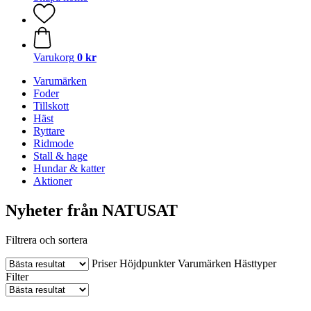
Varukorg
0 kr
Varumärken
Foder
Tillskott
Häst
Ryttare
Ridmode
Stall & hage
Hundar & katter
Aktioner
Nyheter från NATUSAT
Filtrera och sortera
Priser
Höjdpunkter
Varumärken
Hästtyper
Filter