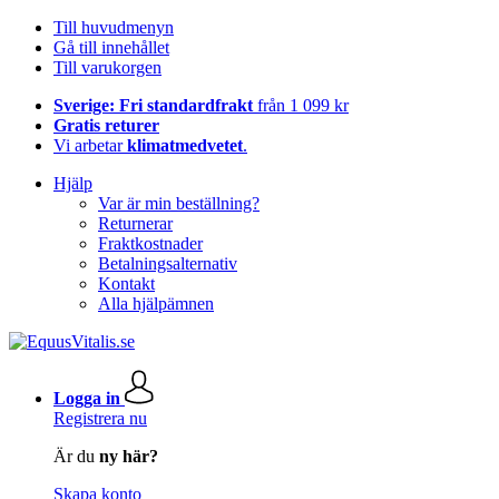
Till huvudmenyn
Gå till innehållet
Till varukorgen
Sverige: Fri standardfrakt
från 1 099 kr
Gratis returer
Vi arbetar
klimatmedvetet
.
Hjälp
Var är min beställning?
Returnerar
Fraktkostnader
Betalningsalternativ
Kontakt
Alla hjälpämnen
Logga in
Registrera nu
Är du
ny här?
Skapa konto