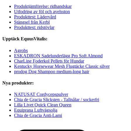
Produktjämförelse: ridhandskar
Utfodring av föl och avelsston
Produkttest: Lädervård
Stängsel från Kerbl
Produkttest: ridstövlar
Upptäck EquusVitalis:
Agrobs
ESKADRON Sadelunderlägg Pro Soft Almond
CharLine Foderkol Pellets för Hundar
Kentucky Horsewear Mesh Flugtäcke Classic silver
prodog Dog Shampoo medium-long hair
Nya produkter:
NATUSAT Cordycepspulver
Chia de Gracia Slicksten - Tallnålar / sockerfri
Lilla Livet Quick Clean Queen
Equiprana Luftvägsolja
Chia de Gracia Anti-Lami