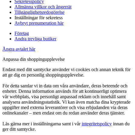
Sekretesspolicy
Allmänna villkor och ångerrät
Tillgänglighetsredogörelse
Inställningar för sekretess
Avbryt prenumeration här
Företag
Andra trevliga butiker
Ångra avtalet här
Anpassa din shoppingupplevelse
Endast med ditt samtycke använder vi cookies och annan teknik för
att ge dig en personlig shoppingupplevelse.
För detta samlar vi in data om våra användare, deras beteende och
enheter. Denna information används för att kontinuerligt optimera
vår webbplats, visa personligt anpassad reklam och innehåll samt
analysera användningsstatistik. Vi kan även matcha dina krypterade
uppgifter med externa leverantörer och visa erbjudanden via deras
onlinekanaler – men endast om du redan använder deras tjänster.
Läs gärna mer i inställningarna samt i vår
integritetspolicy
innan du
ger ditt samtycke.