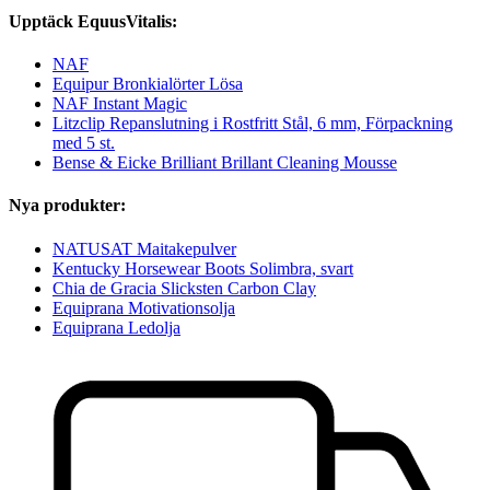
Upptäck EquusVitalis:
NAF
Equipur Bronkialörter Lösa
NAF Instant Magic
Litzclip Repanslutning i Rostfritt Stål, 6 mm, Förpackning
med 5 st.
Bense & Eicke Brilliant Brillant Cleaning Mousse
Nya produkter:
NATUSAT Maitakepulver
Kentucky Horsewear Boots Solimbra, svart
Chia de Gracia Slicksten Carbon Clay
Equiprana Motivationsolja
Equiprana Ledolja