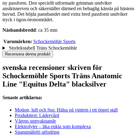
ny passform. Den speciellt utformade grimman undviker
ansiktsnerven och säkerställer därmed en behaglig känsla på hästens
huvud. Det böjda pannbandet med extra bred passform undviker
tryck i ögon-öronområdet.
Näsbandsbredd
: ca 35 mm
Varumärken:
Schockemöhle Sports
Storlekstabell Träns Schockemöhle
Recensera denna produkt
svenska recensioner skriven för
Schockemöhle Sports Träns Anatomic
Line "Equitus Delta" blacksilver
Senaste artiklarna:
Motion, luft och ljus: Hälsa på vintern i ett öppet stall
Produkttest: Lädervård
Vårens uppvaknande
Elektrolyter – lika enkla som komplexa
Spannmålsfri utfodring