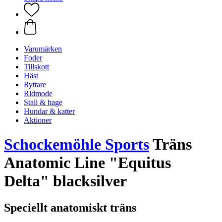
Varumärken
Foder
Tillskott
Häst
Ryttare
Ridmode
Stall & hage
Hundar & katter
Aktioner
Schockemöhle Sports
Träns
Anatomic Line "Equitus
Delta" blacksilver
Speciellt anatomiskt träns