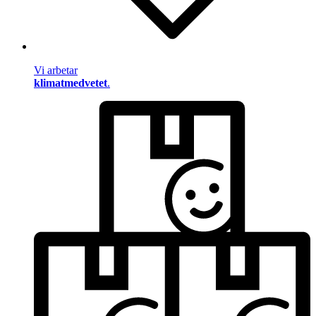
Vi arbetar
klimatmedvetet
.