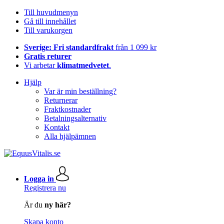
Till huvudmenyn
Gå till innehållet
Till varukorgen
Sverige: Fri standardfrakt
från 1 099 kr
Gratis returer
Vi arbetar
klimatmedvetet
.
Hjälp
Var är min beställning?
Returnerar
Fraktkostnader
Betalningsalternativ
Kontakt
Alla hjälpämnen
Logga in
Registrera nu
Är du
ny här?
Skapa konto