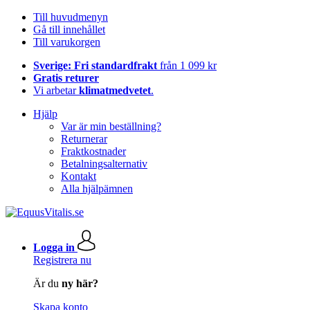
Till huvudmenyn
Gå till innehållet
Till varukorgen
Sverige: Fri standardfrakt
från 1 099 kr
Gratis returer
Vi arbetar
klimatmedvetet
.
Hjälp
Var är min beställning?
Returnerar
Fraktkostnader
Betalningsalternativ
Kontakt
Alla hjälpämnen
Logga in
Registrera nu
Är du
ny här?
Skapa konto