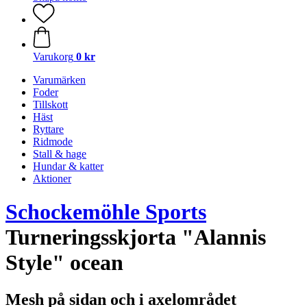
Varukorg
0 kr
Varumärken
Foder
Tillskott
Häst
Ryttare
Ridmode
Stall & hage
Hundar & katter
Aktioner
Schockemöhle Sports
Turneringsskjorta "Alannis
Style" ocean
Mesh på sidan och i axelområdet