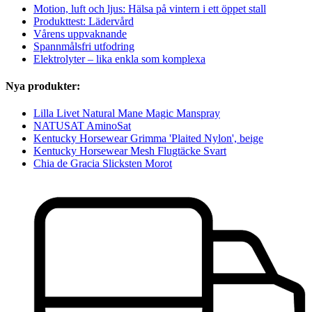
Motion, luft och ljus: Hälsa på vintern i ett öppet stall
Produkttest: Lädervård
Vårens uppvaknande
Spannmålsfri utfodring
Elektrolyter – lika enkla som komplexa
Nya produkter:
Lilla Livet Natural Mane Magic Manspray
NATUSAT AminoSat
Kentucky Horsewear Grimma 'Plaited Nylon', beige
Kentucky Horsewear Mesh Flugtäcke Svart
Chia de Gracia Slicksten Morot