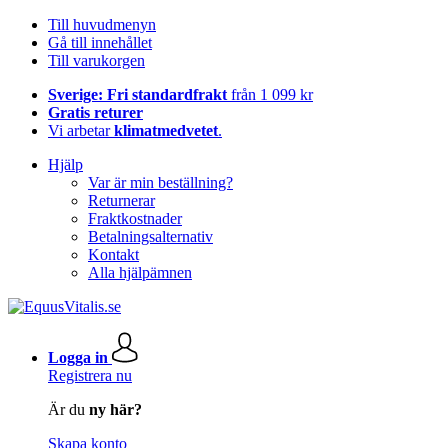
Till huvudmenyn
Gå till innehållet
Till varukorgen
Sverige: Fri standardfrakt
från 1 099 kr
Gratis returer
Vi arbetar
klimatmedvetet
.
Hjälp
Var är min beställning?
Returnerar
Fraktkostnader
Betalningsalternativ
Kontakt
Alla hjälpämnen
Logga in
Registrera nu
Är du
ny här?
Skapa konto