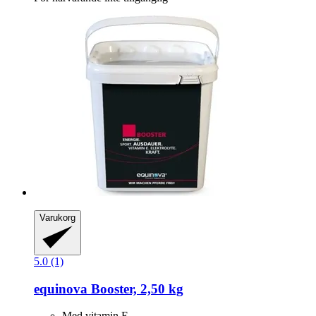
Varukorg
5.0 (1)
equinova
Booster, 2,50 kg
Med vitamin E