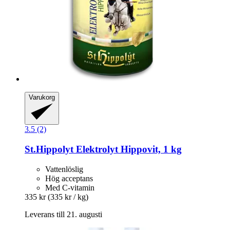
Varukorg
3.5 (2)
St.Hippolyt
Elektrolyt Hippovit, 1 kg
Vattenlöslig
Hög acceptans
Med C-vitamin
335 kr
(335 kr / kg)
Leverans till 21. augusti