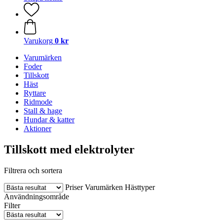
Varukorg
0 kr
Varumärken
Foder
Tillskott
Häst
Ryttare
Ridmode
Stall & hage
Hundar & katter
Aktioner
Tillskott med elektrolyter
Filtrera och sortera
Priser
Varumärken
Hästtyper
Användningsområde
Filter