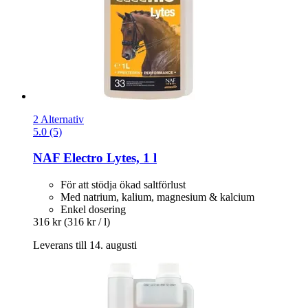
2 Alternativ
5.0 (5)
NAF
Electro Lytes, 1 l
För att stödja ökad saltförlust
Med natrium, kalium, magnesium & kalcium
Enkel dosering
316 kr
(316 kr / l)
Leverans till 14. augusti