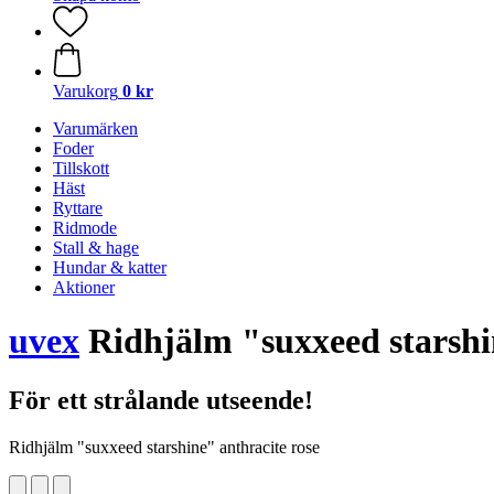
Varukorg
0 kr
Varumärken
Foder
Tillskott
Häst
Ryttare
Ridmode
Stall & hage
Hundar & katter
Aktioner
uvex
Ridhjälm "suxxeed starshin
För ett strålande utseende!
Ridhjälm "suxxeed starshine" anthracite rose