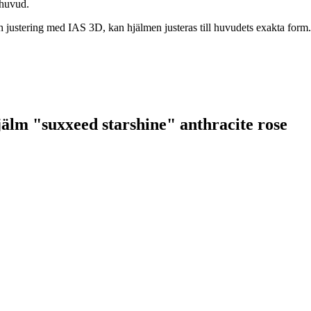
 huvud.
ering med IAS 3D, kan hjälmen justeras till huvudets exakta form. Inte
jälm "suxxeed starshine" anthracite rose