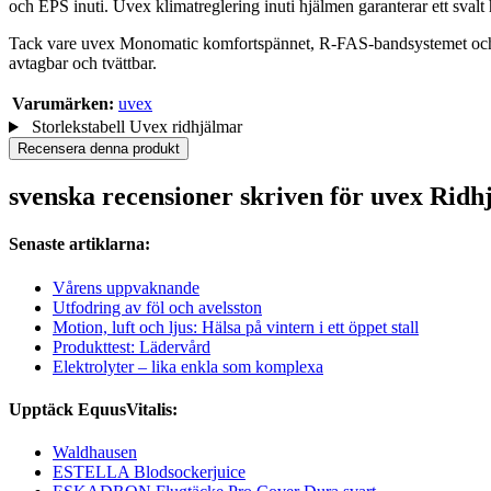
och EPS inuti. Uvex klimatreglering inuti hjälmen garanterar ett svalt
Tack vare uvex Monomatic komfortspännet, R-FAS-bandsystemet och just
avtagbar och tvättbar.
Varumärken:
uvex
Storlekstabell Uvex ridhjälmar
Recensera denna produkt
svenska recensioner skriven för uvex Ridh
Senaste artiklarna:
Vårens uppvaknande
Utfodring av föl och avelsston
Motion, luft och ljus: Hälsa på vintern i ett öppet stall
Produkttest: Lädervård
Elektrolyter – lika enkla som komplexa
Upptäck EquusVitalis:
Waldhausen
ESTELLA Blodsockerjuice