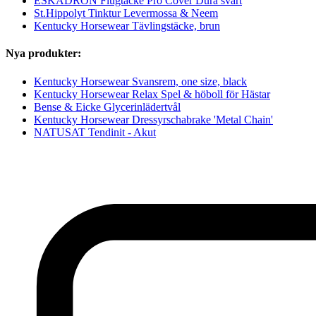
ESKADRON Flugtäcke Pro Cover Dura svart
St.Hippolyt Tinktur Levermossa & Neem
Kentucky Horsewear Tävlingstäcke, brun
Nya produkter:
Kentucky Horsewear Svansrem, one size, black
Kentucky Horsewear Relax Spel & höboll för Hästar
Bense & Eicke Glycerinlädertvål
Kentucky Horsewear Dressyrschabrake 'Metal Chain'
NATUSAT Tendinit - Akut