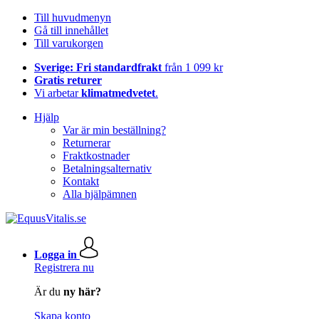
Till huvudmenyn
Gå till innehållet
Till varukorgen
Sverige: Fri standardfrakt
från 1 099 kr
Gratis returer
Vi arbetar
klimatmedvetet
.
Hjälp
Var är min beställning?
Returnerar
Fraktkostnader
Betalningsalternativ
Kontakt
Alla hjälpämnen
Logga in
Registrera nu
Är du
ny här?
Skapa konto