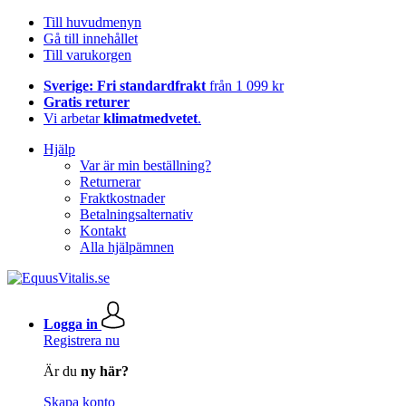
Till huvudmenyn
Gå till innehållet
Till varukorgen
Sverige: Fri standardfrakt
från 1 099 kr
Gratis returer
Vi arbetar
klimatmedvetet
.
Hjälp
Var är min beställning?
Returnerar
Fraktkostnader
Betalningsalternativ
Kontakt
Alla hjälpämnen
Logga in
Registrera nu
Är du
ny här?
Skapa konto