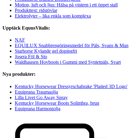
Motion, luft och ljus: Hälsa på vintern i ett öppet stall
Produkttest: ridstövlar
Elektrolyter – lika enkla som komplexa
Upptäck EquusVitalis:
NAF
EQUILUX Snabbrengöringsmedel för Päls, Svans & Man
Starhorse Kylande gel dopingfri
Josera Föl & Sto
Waldhausen Hovboots i Gummi med Syntetpäls, Svart
Nya produkter:
Kentucky Horsewear Dressyrschabrake 'Plaited 3D Logo'
Equiprana Traumaolja
Lilla Livet Go Away Spray
Kentucky Horsewear Boots Solimbra, brun
Equiprana Harmoniolja