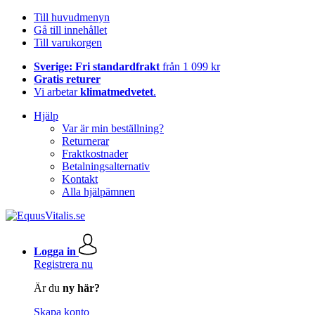
Till huvudmenyn
Gå till innehållet
Till varukorgen
Sverige: Fri standardfrakt
från 1 099 kr
Gratis returer
Vi arbetar
klimatmedvetet
.
Hjälp
Var är min beställning?
Returnerar
Fraktkostnader
Betalningsalternativ
Kontakt
Alla hjälpämnen
Logga in
Registrera nu
Är du
ny här?
Skapa konto