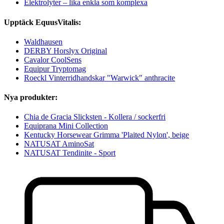
Elektrolyter – lika enkla som komplexa
Upptäck EquusVitalis:
Waldhausen
DERBY Horslyx Original
Cavalor CoolSens
Equipur Tryptomag
Roeckl Vinterridhandskar "Warwick" anthracite
Nya produkter:
Chia de Gracia Slicksten - Kollera / sockerfri
Equiprana Mini Collection
Kentucky Horsewear Grimma 'Plaited Nylon', beige
NATUSAT AminoSat
NATUSAT Tendinite - Sport