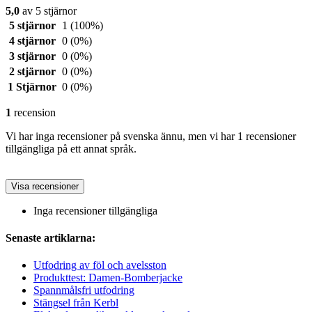
5,0
av 5 stjärnor
5 stjärnor
1
(100%)
4 stjärnor
0
(0%)
3 stjärnor
0
(0%)
2 stjärnor
0
(0%)
1 Stjärnor
0
(0%)
1
recension
Vi har inga recensioner på svenska ännu, men vi har 1 recensioner
tillgängliga på ett annat språk.
Visa recensioner
Inga recensioner tillgängliga
Senaste artiklarna:
Utfodring av föl och avelsston
Produkttest: Damen-Bomberjacke
Spannmålsfri utfodring
Stängsel från Kerbl