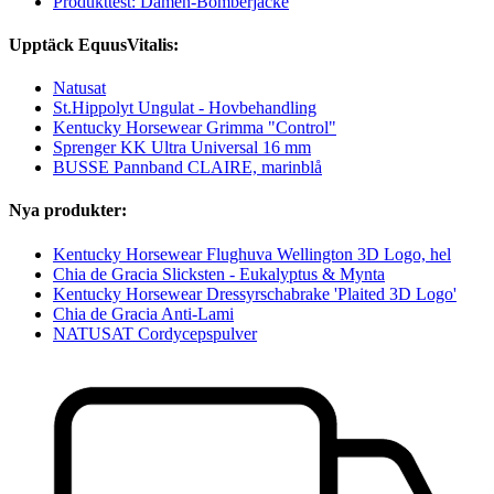
Produkttest: Damen-Bomberjacke
Upptäck EquusVitalis:
Natusat
St.Hippolyt Ungulat - Hovbehandling
Kentucky Horsewear Grimma "Control"
Sprenger KK Ultra Universal 16 mm
BUSSE Pannband CLAIRE, marinblå
Nya produkter:
Kentucky Horsewear Flughuva Wellington 3D Logo, hel
Chia de Gracia Slicksten - Eukalyptus & Mynta
Kentucky Horsewear Dressyrschabrake 'Plaited 3D Logo'
Chia de Gracia Anti-Lami
NATUSAT Cordycepspulver