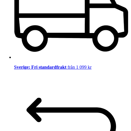
Sverige: Fri standardfrakt
från 1 099 kr