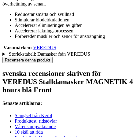
överhettning av senan.
Reducerar smärta och svullnad
Stimulerar blodcirkulationen
Accelererar elimineringen av gifter
Accelererar läkningsprocessen
Förbereder muskler och senor för ansträngning
Varumärken:
VEREDUS
Storlekstabell: Damasker från VEREDUS
Recensera denna produkt
svenska recensioner skriven för
VEREDUS Stalldamasker MAGNETIK 4
hours blå Front
Senaste artiklarna:
Stängsel från Kerbl
Produkttest: ridstövlar
Vårens uppvaknande
10 skäl att rida