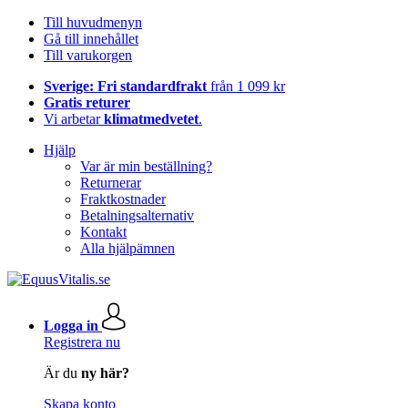
Till huvudmenyn
Gå till innehållet
Till varukorgen
Sverige: Fri standardfrakt
från 1 099 kr
Gratis returer
Vi arbetar
klimatmedvetet
.
Hjälp
Var är min beställning?
Returnerar
Fraktkostnader
Betalningsalternativ
Kontakt
Alla hjälpämnen
Logga in
Registrera nu
Är du
ny här?
Skapa konto