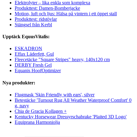
Elektrolyter – lika enkla som komplexa
Produkttest: Damen-Bomberjacke
Motion, luft och ljus: Hälsa på vintern i ett öppet stall
Produkttest: ridstövlar
Stängsel från Kerbl
Upptäck EquusVitalis:
ESKADRON
Effax Läderfett, Gul
Fleecetäcke "Square Stripes" heavy, 140x120 cm
DERBY Fresh Gel
Equanis HoofOptimizer
Nya produkter:
Flugmask 'Skin Friendly with ears', silver
Betestäcke 'Turnout Rug All Weather Waterproof Comfort' 0
g, navy
Chia de Gracia Kollagen +
Kentucky Horsewear Dressyrschabrake 'Plaited 3D Logo'
Equiprana Harmoniolja