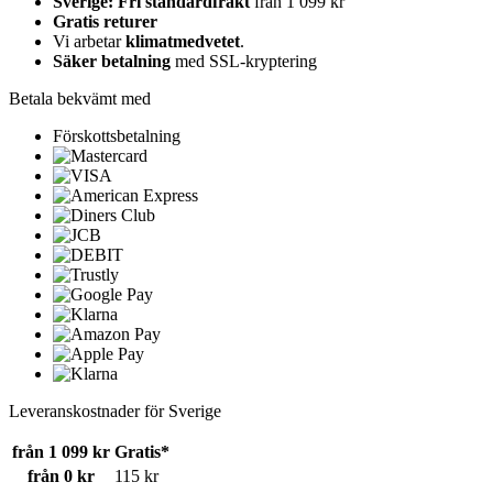
Sverige: Fri standardfrakt
från 1 099 kr
Gratis returer
Vi arbetar
klimatmedvetet
.
Säker betalning
med SSL-kryptering
Betala bekvämt med
Förskottsbetalning
Leveranskostnader för Sverige
från 1 099 kr
Gratis*
från 0 kr
115 kr