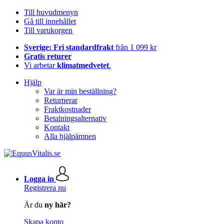
Till huvudmenyn
Gå till innehållet
Till varukorgen
Sverige: Fri standardfrakt
från 1 099 kr
Gratis returer
Vi arbetar
klimatmedvetet
.
Hjälp
Var är min beställning?
Returnerar
Fraktkostnader
Betalningsalternativ
Kontakt
Alla hjälpämnen
Logga in
Registrera nu
Är du
ny här?
Skapa konto