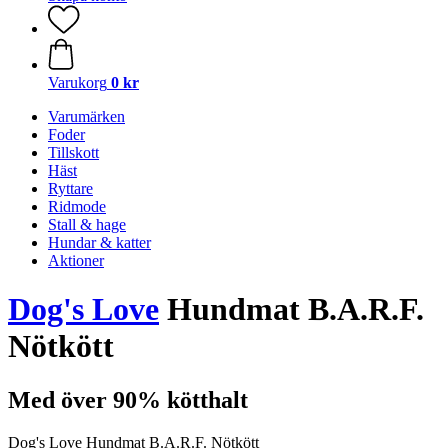
Varukorg
0 kr
Varumärken
Foder
Tillskott
Häst
Ryttare
Ridmode
Stall & hage
Hundar & katter
Aktioner
Dog's Love
Hundmat B.A.R.F.
Nötkött
Med över 90% kötthalt
Dog's Love Hundmat B.A.R.F. Nötkött