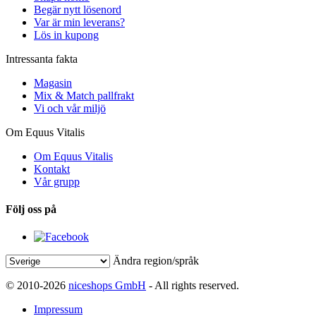
Begär nytt lösenord
Var är min leverans?
Lös in kupong
Intressanta fakta
Magasin
Mix & Match pallfrakt
Vi och vår miljö
Om Equus Vitalis
Om Equus Vitalis
Kontakt
Vår grupp
Följ oss på
Ändra region/språk
© 2010-2026
niceshops GmbH
- All rights reserved.
Impressum