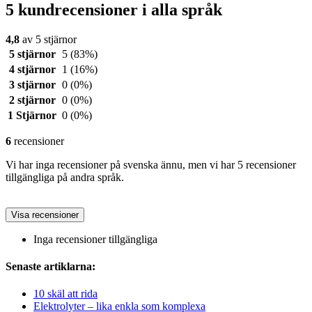
5 kundrecensioner i alla språk
4,8
av 5 stjärnor
5 stjärnor
5
(83%)
4 stjärnor
1
(16%)
3 stjärnor
0
(0%)
2 stjärnor
0
(0%)
1 Stjärnor
0
(0%)
6
recensioner
Vi har inga recensioner på svenska ännu, men vi har 5 recensioner
tillgängliga på andra språk.
Visa recensioner
Inga recensioner tillgängliga
Senaste artiklarna:
10 skäl att rida
Elektrolyter – lika enkla som komplexa