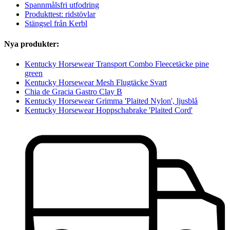
Spannmålsfri utfodring
Produkttest: ridstövlar
Stängsel från Kerbl
Nya produkter:
Kentucky Horsewear Transport Combo Fleecetäcke pine
green
Kentucky Horsewear Mesh Flugtäcke Svart
Chia de Gracia Gastro Clay B
Kentucky Horsewear Grimma 'Plaited Nylon', ljusblå
Kentucky Horsewear Hoppschabrake 'Plaited Cord'