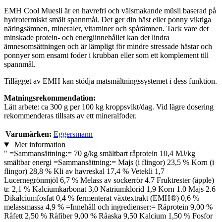
EMH Cool Muesli är en havrefri och välsmakande müsli baserad på
hydrotermiskt smält spannmål. Det ger din häst eller ponny viktiga
näringsämnen, mineraler, vitaminer och spårämnen. Tack vare det
minskade protein- och energiinnehållet kan det lindra
ämnesomsättningen och är lämpligt för mindre stressade hästar och
ponnyer som ensamt foder i krubban eller som ett komplement till
spannmål.
Tillägget av EMH kan stödja matsmältningssystemet i dess funktion.
Matningsrekommendation:
Lätt arbete: ca 300 g per 100 kg kroppsvikt/dag. Vid lägre dosering
rekommenderas tillsats av ett mineralfoder.
Varumärken:
Eggersmann
Mer information
" =Sammansättning:= 70 g/kg smältbart råprotein 10,4 MJ/kg
smältbar energi =Sammansättning:= Majs (i flingor) 23,5 % Korn (i
flingor) 28,8 % Kli av havreskal 17,4 % Vetekli 1,7
Lucernegrönmjöl 6,7 % Melass av sockerrör 4.7 Fruktrester (äpple)
tr. 2,1 % Kalciumkarbonat 3,0 Natriumklorid 1,9 Korn 1.0 Majs 2.6
Dikalciumfosfat 0,4 % fermenterat växtextrakt (EMH®) 0,6 %
melassmassa 4,9 % =Innehåll och ingredienser:= Råprotein 9,00 %
Råfett 2,50 % Råfiber 9,00 % Råaska 9,50 Kalcium 1,50 % Fosfor