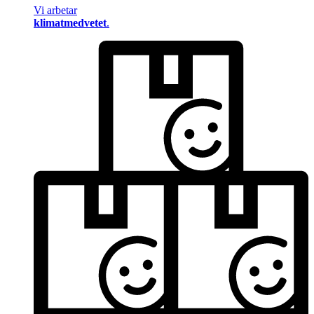
Vi arbetar
klimatmedvetet
.