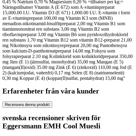
0,45 % Natrium 0,70 % Magnesium 0,20 % =tillsatser per kg:=
Näringstillsatser Vitamin A (E 672) som A-vitaminpreparat
15,000.00 I.U. Vitamin D3 (E 671) 1,000.00 I.U. E-vitamin i form
av E-vitaminpreparat 100,00 mg Vitamin K3 som (MNB)
menadion-nikotinamid-bisulfitpreparat 2,00 mg Vitamin B1 som
tiaminmononitrat ren substans 3,00 mg Vitamin B2 som
riboflavinpreparat 3,00 mg Vitamin B6 som pyridoxolhydroklorid
ren substans 1,70 mg Vitamin B12 som vitamin B12-preparat 21,00
mg Nikotinsyra som nikotinsyrepreparat 20,00 mg Pantothensyra
som kalcium-D-panthotenatpreparat 14,00 mg Folsyra som
folsyrapreparat 2.10 mg Kolinklorid som kolinkloridpreparat 350,00
mg Järn (E 1) (järnsulfat, monohydrat) 35,00 mg Mangan (E 5)
(mangan(II)oxid) 35.00 mg Zink (E 6) (zinkoxid) 110,00 mg Jod (E
2) (kalciumjodat, vattenfri) 0,17 mg Selen (E 8) (natriumselenit)
0,30 mg Koppar (E 4) (koppar(II)sulfat, pentahydrat) 15,00 mg"
Erfarenheter från våra kunder
Recensera denna produkt
svenska recensioner skriven för
Eggersmann EMH Cool Muesli