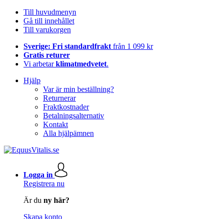
Till huvudmenyn
Gå till innehållet
Till varukorgen
Sverige: Fri standardfrakt
från 1 099 kr
Gratis returer
Vi arbetar
klimatmedvetet
.
Hjälp
Var är min beställning?
Returnerar
Fraktkostnader
Betalningsalternativ
Kontakt
Alla hjälpämnen
Logga in
Registrera nu
Är du
ny här?
Skapa konto