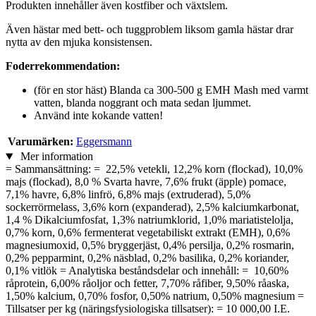
Produkten innehåller även kostfiber och växtslem.
Även hästar med bett- och tuggproblem liksom gamla hästar drar
nytta av den mjuka konsistensen.
Foderrekommendation:
(för en stor häst) Blanda ca 300-500 g EMH Mash med varmt
vatten, blanda noggrant och mata sedan ljummet.
Använd inte kokande vatten!
Varumärken:
Eggersmann
Mer information
= Sammansättning: = 22,5% vetekli, 12,2% korn (flockad), 10,0%
majs (flockad), 8,0 % Svarta havre, 7,6% frukt (äpple) pomace,
7,1% havre, 6,8% linfrö, 6,8% majs (extruderad), 5,0%
sockerrörmelass, 3,6% korn (expanderad), 2,5% kalciumkarbonat,
1,4 % Dikalciumfosfat, 1,3% natriumklorid, 1,0% mariatistelolja,
0,7% korn, 0,6% fermenterat vegetabiliskt extrakt (EMH), 0,6%
magnesiumoxid, 0,5% bryggerjäst, 0,4% persilja, 0,2% rosmarin,
0,2% pepparmint, 0,2% näsblad, 0,2% basilika, 0,2% koriander,
0,1% vitlök = Analytiska beståndsdelar och innehåll: = 10,60%
råprotein, 6,00% råoljor och fetter, 7,70% råfiber, 9,50% råaska,
1,50% kalcium, 0,70% fosfor, 0,50% natrium, 0,50% magnesium =
Tillsatser per kg (näringsfysiologiska tillsatser): = 10 000,00 I.E.