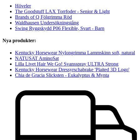
Höveler
The Goodstuff LAX Torrfoder - Senior & Light
Brands of Q Fölgrimma Röd
Waldhausen Undersökningstång
Swing Ryggskydd P06 Flexible, Svart - Barn
Nya produkter:
Kentucky Horsewear Nylongrimma Lammskinn soft, natural
NATUSAT AminoSat
Lilla Livet Hair We Go! Svansspray ULTRA Strong
Kentucky Horsewear Dressyrschabrake 'Plaited 3D Logo'
Chia de Gracia Slicksten - Eukalyptus & Mynta