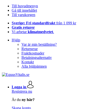
Till huvudmenyn
Gå till innehållet
Till varukorgen
Sverige: Fri standardfrakt
från 1 099 kr
Gratis returer
Vi arbetar
klimatmedvetet
.
Hjälp
Var är min beställning?
Returnerar
Fraktkostnader
Betalningsalternativ
Kontakt
Alla hjälpämnen
Logga in
Registrera nu
Är du
ny här?
Skapa konto