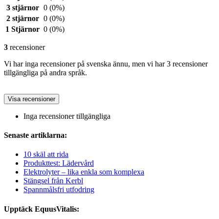
3 stjärnor
0
(0%)
2 stjärnor
0
(0%)
1 Stjärnor
0
(0%)
3
recensioner
Vi har inga recensioner på svenska ännu, men vi har 3 recensioner
tillgängliga på andra språk.
Visa recensioner
Inga recensioner tillgängliga
Senaste artiklarna:
10 skäl att rida
Produkttest: Lädervård
Elektrolyter – lika enkla som komplexa
Stängsel från Kerbl
Spannmålsfri utfodring
Upptäck EquusVitalis: