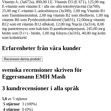
Vitamin A. (3a672a), 800,00 I.E. Vitamin D3 (E 671), 125,00 mg
E-vitamin som vitamin E / alla rac-alfa-tokoferylacetat (3a700),
25,00 mg C-vitamin L-askorbinsyra (3a300), 1,00 mg Vitamin B1
som Tiaminmononitrat, 2,00 mg vitamin B2 som riboflavin, 1,00 mg
vitamin B6 som Pyridoxinhydroklorid (3a831), 12,00mcg vitamin
B12 som ett vitamin B12-tillskott, 12,00 mg Niacin (3a314), 8,00
mg pantotensyra som kalcium D-panthotenatpreparat, 245,00 mcg
biotin som D (+) - biotin, 1,00 mg folsyra (3a316), 40,00 mg kolin
som kolinklorid
Erfarenheter från våra kunder
Recensera denna produkt
svenska recensioner skriven för
Eggersmann EMH Mash
3 kundrecensioner i alla språk
5,0
av 5 stjärnor
5 stjärnor
3
(100%)
4 stjärnor
0
(0%)