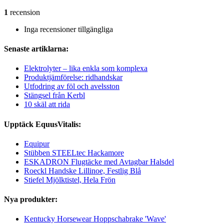
1
recension
Inga recensioner tillgängliga
Senaste artiklarna:
Elektrolyter – lika enkla som komplexa
Produktjämförelse: ridhandskar
Utfodring av föl och avelsston
Stängsel från Kerbl
10 skäl att rida
Upptäck EquusVitalis:
Equipur
Stübben STEELtec Hackamore
ESKADRON Flugtäcke med Avtagbar Halsdel
Roeckl Handske Lillinoe, Festlig Blå
Stiefel Mjölktistel, Hela Frön
Nya produkter:
Kentucky Horsewear Hoppschabrake 'Wave'