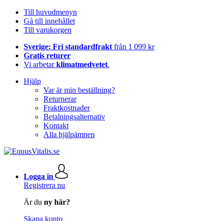
Till huvudmenyn
Gå till innehållet
Till varukorgen
Sverige: Fri standardfrakt
från 1 099 kr
Gratis returer
Vi arbetar
klimatmedvetet
.
Hjälp
Var är min beställning?
Returnerar
Fraktkostnader
Betalningsalternativ
Kontakt
Alla hjälpämnen
Logga in
Registrera nu
Är du
ny här?
Skapa konto