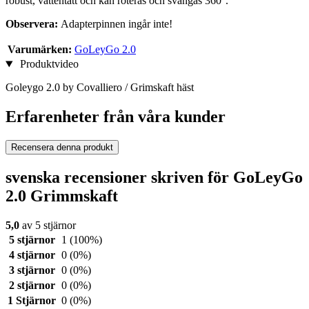
robust, vattentätt och kan roteras och svängas 360°.
Observera:
Adapterpinnen ingår inte!
Varumärken:
GoLeyGo 2.0
Produktvideo
Goleygo 2.0 by Covalliero / Grimskaft häst
Erfarenheter från våra kunder
Recensera denna produkt
svenska recensioner skriven för GoLeyGo
2.0 Grimmskaft
5,0
av 5 stjärnor
5 stjärnor
1
(100%)
4 stjärnor
0
(0%)
3 stjärnor
0
(0%)
2 stjärnor
0
(0%)
1 Stjärnor
0
(0%)