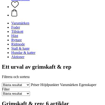
Varumärken
Foder
Tillskott
Häst
Ryttare
Ridmode
Stall & hage
Hundar & katter
Aktioner
Ett urval av grimskaft & rep
Filtrera och sortera
Priser
Höjdpunkter
Varumärken
Egenskaper
Filter
Grimskaft & rep: 6 artiklar