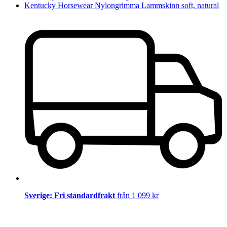
Kentucky Horsewear Nylongrimma Lammskinn soft, natural
Sverige: Fri standardfrakt
från 1 099 kr