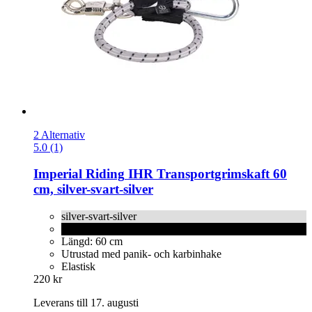
2 Alternativ
5.0 (1)
Imperial Riding
IHR Transportgrimskaft 60
cm, silver-​svart-​silver
silver-svart-silver
svart
Längd: 60 cm
Utrustad med panik- och karbinhake
Elastisk
220 kr
Leverans till 17. augusti