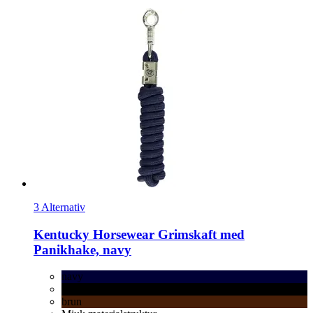
3 Alternativ
Kentucky Horsewear
Grimskaft med
Panikhake, navy
navy
svart
brun