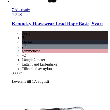
7 Alternativ
4.8 (5)
Kentucky Horsewear
Lead Rope Basic, Svart
Svart
Brun
Marine
grå
gammelrosa
+2
Längd: 2 meter
Lättanvänd karbinhake
Tillverkad av nylon
330 kr
Leverans till 17. augusti