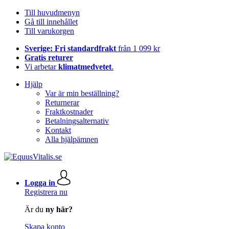
Till huvudmenyn
Gå till innehållet
Till varukorgen
Sverige: Fri standardfrakt
från 1 099 kr
Gratis returer
Vi arbetar
klimatmedvetet
.
Hjälp
Var är min beställning?
Returnerar
Fraktkostnader
Betalningsalternativ
Kontakt
Alla hjälpämnen
Logga in
Registrera nu
Är du
ny här?
Skapa konto