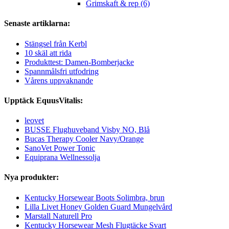
Grimskaft & rep (6)
Senaste artiklarna:
Stängsel från Kerbl
10 skäl att rida
Produkttest: Damen-Bomberjacke
Spannmålsfri utfodring
Vårens uppvaknande
Upptäck EquusVitalis:
leovet
BUSSE Flughuveband Visby NO, Blå
Bucas Therapy Cooler Navy/Orange
SanoVet Power Tonic
Equiprana Wellnessolja
Nya produkter:
Kentucky Horsewear Boots Solimbra, brun
Lilla Livet Honey Golden Guard Mungelvård
Marstall Naturell Pro
Kentucky Horsewear Mesh Flugtäcke Svart