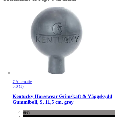
7 Alternativ
5.0 (1)
Kentucky Horsewear
Grimskaft & Väggskydd
Gummiboll, S, 11,5 cm, grey
grey
black