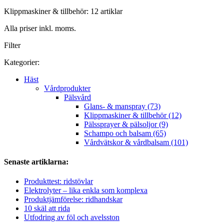
Klippmaskiner & tillbehör: 12 artiklar
Alla priser inkl. moms.
Filter
Kategorier:
Häst
Vårdprodukter
Pälsvård
Glans- & manspray (73)
Klippmaskiner & tillbehör (12)
Pälssprayer & pälsoljor (9)
Schampo och balsam (65)
Vårdvätskor & vårdbalsam (101)
Senaste artiklarna:
Produkttest: ridstövlar
Elektrolyter – lika enkla som komplexa
Produktjämförelse: ridhandskar
10 skäl att rida
Utfodring av föl och avelsston