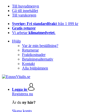
Till huvudmenyn
Gå till innehållet
Till varukorgen
Sverige: Fri standardfrakt
från 1 099 kr
Gratis returer
Vi arbetar
klimatmedvetet
.
Hjälp
Var är min beställning?
Returnerar
Fraktkostnader
Betalningsalternativ
Kontakt
Alla hjälpämnen
Logga in
Registrera nu
Är du
ny här?
Skapa konto