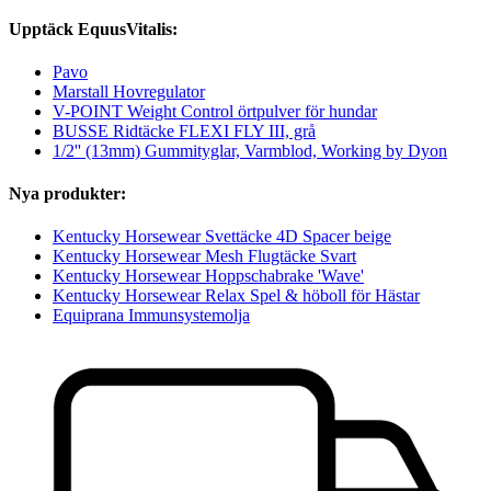
Upptäck EquusVitalis:
Pavo
Marstall Hovregulator
V-POINT Weight Control örtpulver för hundar
BUSSE Ridtäcke FLEXI FLY III, grå
1/2'' (13mm) Gummityglar, Varmblod, Working by Dyon
Nya produkter:
Kentucky Horsewear Svettäcke 4D Spacer beige
Kentucky Horsewear Mesh Flugtäcke Svart
Kentucky Horsewear Hoppschabrake 'Wave'
Kentucky Horsewear Relax Spel & höboll för Hästar
Equiprana Immunsystemolja