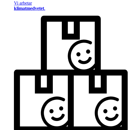
Vi arbetar
klimatmedvetet
.