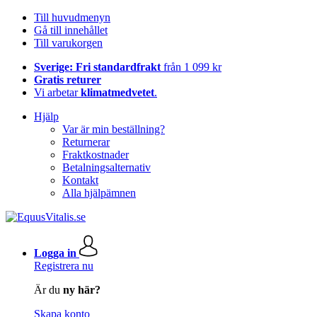
Till huvudmenyn
Gå till innehållet
Till varukorgen
Sverige: Fri standardfrakt
från 1 099 kr
Gratis returer
Vi arbetar
klimatmedvetet
.
Hjälp
Var är min beställning?
Returnerar
Fraktkostnader
Betalningsalternativ
Kontakt
Alla hjälpämnen
Logga in
Registrera nu
Är du
ny här?
Skapa konto