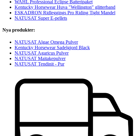
WAHL Professional Eclipse Batteripaket
Kentucky Horsewear Huva "Wellington" glitterband
ESKADRON Ridleggings Pro Riding Tight Mandel
NATUSAT Super E-pellets
Nya produkter:
NATUSAT Algae Omega Pulver
Kentucky Horsewear Sadelgjord Black
NATUSAT Agaricus Pulver
NATUSAT Maitakepulver
NATUSAT Tendinit - Pur