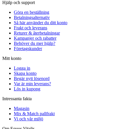
Hjälp och support
Göra en beställning
Betalningsalternativ
Så här använder du ditt konto
Frakt och leverans
Returer & återbetalningar
Kampanjer och rabatter
Behöver du mer hjälp?
Företagskunder
Mitt konto
Logga in
Skapa konto
Begär nytt lösenord
Var är min leverans?
Lös in kupong
Intressanta fakta
Magasin
Mix & Match pallfrakt
Vi och vår miljö
Om Equus Vitalis