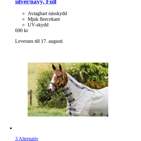
silver/navy, Full
Avtagbart nässkydd
Mjuk fleecekant
UV-skydd
690 kr
Leverans till 17. augusti
3 Alternativ