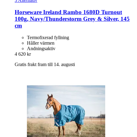
3 Alternativ
Horseware Ireland
Rambo 1680D Turnout
100g, Navy/Thunderstorm Grey & Silver, 145
cm
Termofixerad fyllning
Håller värmen
Andningsaktiv
4 620 kr
Gratis frakt fram till 14. augusti