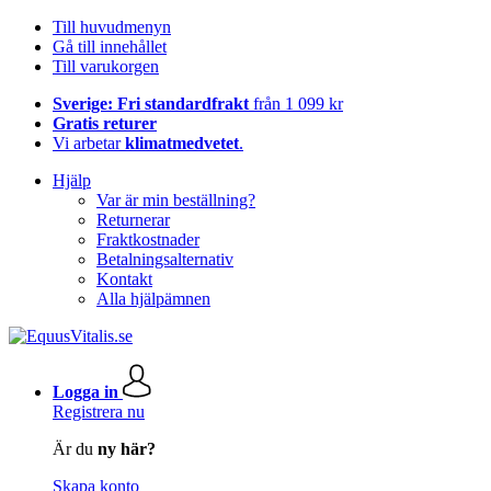
Till huvudmenyn
Gå till innehållet
Till varukorgen
Sverige: Fri standardfrakt
från 1 099 kr
Gratis returer
Vi arbetar
klimatmedvetet
.
Hjälp
Var är min beställning?
Returnerar
Fraktkostnader
Betalningsalternativ
Kontakt
Alla hjälpämnen
Logga in
Registrera nu
Är du
ny här?
Skapa konto