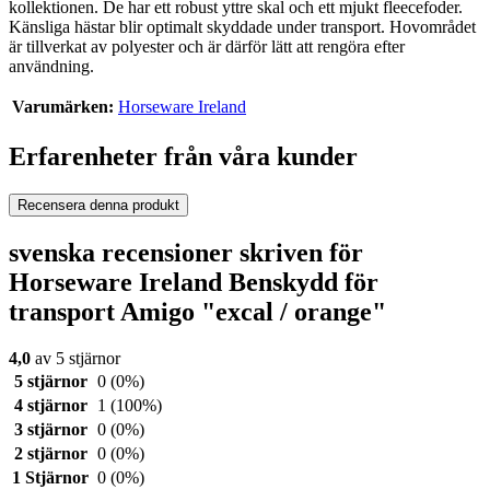
kollektionen. De har ett robust yttre skal och ett mjukt fleecefoder.
Känsliga hästar blir optimalt skyddade under transport. Hovområdet
är tillverkat av polyester och är därför lätt att rengöra efter
användning.
Varumärken:
Horseware Ireland
Erfarenheter från våra kunder
Recensera denna produkt
svenska recensioner skriven för
Horseware Ireland Benskydd för
transport Amigo "excal / orange"
4,0
av 5 stjärnor
5 stjärnor
0
(0%)
4 stjärnor
1
(100%)
3 stjärnor
0
(0%)
2 stjärnor
0
(0%)
1 Stjärnor
0
(0%)