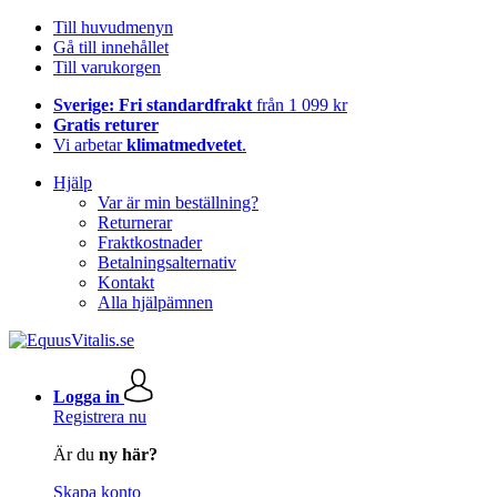
Till huvudmenyn
Gå till innehållet
Till varukorgen
Sverige: Fri standardfrakt
från 1 099 kr
Gratis returer
Vi arbetar
klimatmedvetet
.
Hjälp
Var är min beställning?
Returnerar
Fraktkostnader
Betalningsalternativ
Kontakt
Alla hjälpämnen
Logga in
Registrera nu
Är du
ny här?
Skapa konto