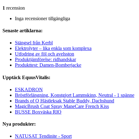
1
recension
Inga recensioner tillgängliga
Senaste artiklarna:
Stängsel från Kerbl
Elektrolyter – lika enkla som komplexa
Utfodring av föl och avelsston
Produktjämförelse: ridhandskar
Produkttest: Damen-Bomberjacke
Upptäck EquusVitalis:
ESKADRON
Bröstförlängning, Konstgjort Lammskinn, Neutral - 1 spänne
Brands of Q Hästleksak Stable Buddy, Dachshund
MagicBrush Coat Spray ManeCare French Kiss
BUSSE Boxväska RIO
Nya produkter:
NATUSAT Tendinite - Sport