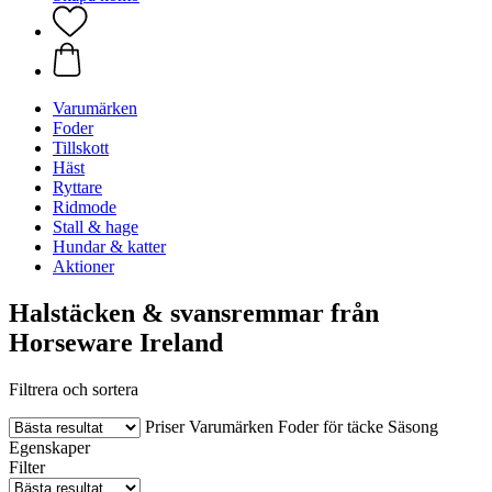
Varumärken
Foder
Tillskott
Häst
Ryttare
Ridmode
Stall & hage
Hundar & katter
Aktioner
Halstäcken & svansremmar från
Horseware Ireland
Filtrera och sortera
Priser
Varumärken
Foder för täcke
Säsong
Egenskaper
Filter