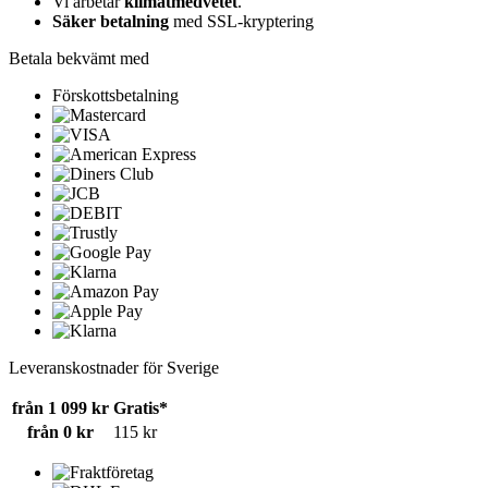
Vi arbetar
klimatmedvetet
.
Säker betalning
med SSL-kryptering
Betala bekvämt med
Förskottsbetalning
Leveranskostnader för Sverige
från 1 099 kr
Gratis*
från 0 kr
115 kr