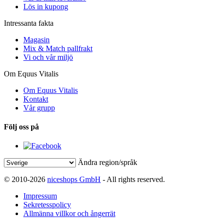
Lös in kupong
Intressanta fakta
Magasin
Mix & Match pallfrakt
Vi och vår miljö
Om Equus Vitalis
Om Equus Vitalis
Kontakt
Vår grupp
Följ oss på
Ändra region/språk
© 2010-2026
niceshops GmbH
- All rights reserved.
Impressum
Sekretesspolicy
Allmänna villkor och ångerrät