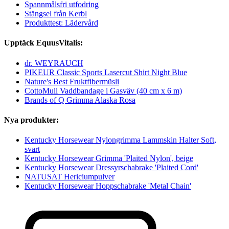
Spannmålsfri utfodring
Stängsel från Kerbl
Produkttest: Lädervård
Upptäck EquusVitalis:
dr. WEYRAUCH
PIKEUR Classic Sports Lasercut Shirt Night Blue
Nature's Best Fruktfibermüsli
CottoMull Vaddbandage i Gasväv (40 cm x 6 m)
Brands of Q Grimma Alaska Rosa
Nya produkter:
Kentucky Horsewear Nylongrimma Lammskin Halter Soft,
svart
Kentucky Horsewear Grimma 'Plaited Nylon', beige
Kentucky Horsewear Dressyrschabrake 'Plaited Cord'
NATUSAT Hericiumpulver
Kentucky Horsewear Hoppschabrake 'Metal Chain'