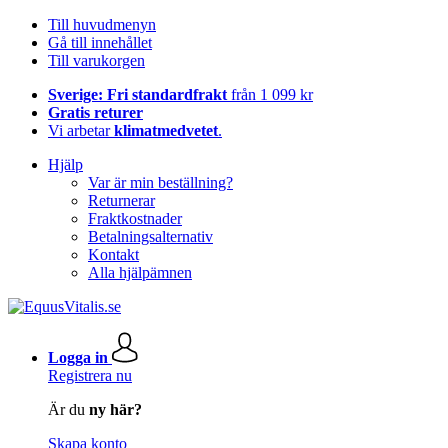
Till huvudmenyn
Gå till innehållet
Till varukorgen
Sverige: Fri standardfrakt
från 1 099 kr
Gratis returer
Vi arbetar
klimatmedvetet
.
Hjälp
Var är min beställning?
Returnerar
Fraktkostnader
Betalningsalternativ
Kontakt
Alla hjälpämnen
Logga in
Registrera nu
Är du
ny här?
Skapa konto