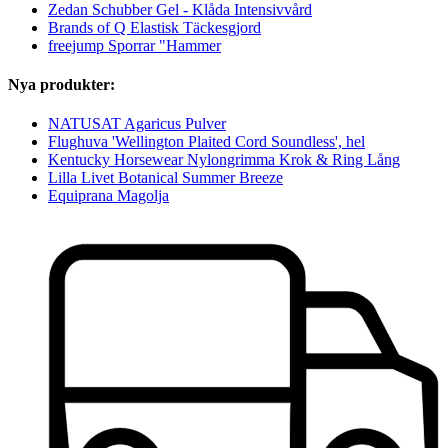
Zedan Schubber Gel - Klåda Intensivvård
Brands of Q Elastisk Täckesgjord
freejump Sporrar "Hammer
Nya produkter:
NATUSAT Agaricus Pulver
Flughuva 'Wellington Plaited Cord Soundless', hel
Kentucky Horsewear Nylongrimma Krok & Ring Lång
Lilla Livet Botanical Summer Breeze
Equiprana Magolja