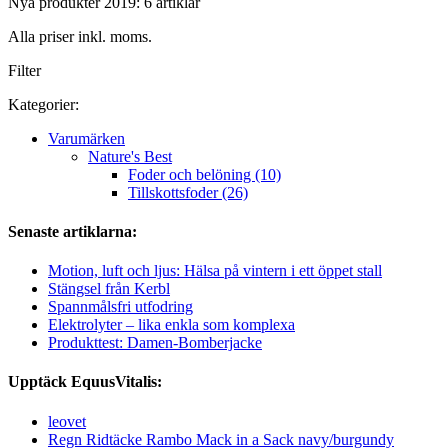
Nya produkter 2019: 6 artiklar
Alla priser inkl. moms.
Filter
Kategorier:
Varumärken
Nature's Best
Foder och belöning (10)
Tillskottsfoder (26)
Senaste artiklarna:
Motion, luft och ljus: Hälsa på vintern i ett öppet stall
Stängsel från Kerbl
Spannmålsfri utfodring
Elektrolyter – lika enkla som komplexa
Produkttest: Damen-Bomberjacke
Upptäck EquusVitalis:
leovet
Regn Ridtäcke Rambo Mack in a Sack navy/burgundy