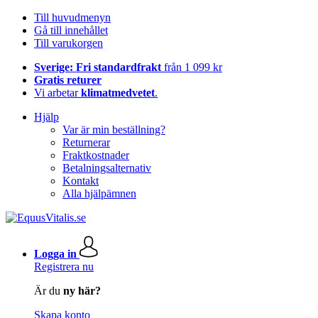
Till huvudmenyn
Gå till innehållet
Till varukorgen
Sverige: Fri standardfrakt
från 1 099 kr
Gratis returer
Vi arbetar
klimatmedvetet
.
Hjälp
Var är min beställning?
Returnerar
Fraktkostnader
Betalningsalternativ
Kontakt
Alla hjälpämnen
Logga in
Registrera nu
Är du
ny här?
Skapa konto