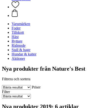
Varumärken
Foder
Tillskott
Häst
Ryttare
Ridmode
Stall & hage
Hundar & katter
Aktioner
Nya produkter från Nature's Best
Filtrera och sortera
Priser
Filter
Nya produkter 2019: 6 artiklar