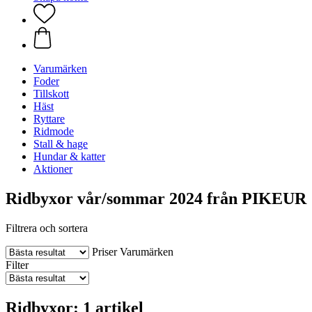
Varumärken
Foder
Tillskott
Häst
Ryttare
Ridmode
Stall & hage
Hundar & katter
Aktioner
Ridbyxor vår/sommar 2024 från PIKEUR
Filtrera och sortera
Priser
Varumärken
Filter
Ridbyxor: 1 artikel