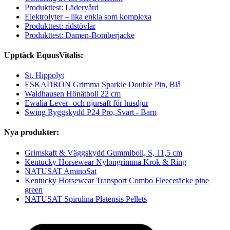
Produkttest: Lädervård
Elektrolyter – lika enkla som komplexa
Produkttest: ridstövlar
Produkttest: Damen-Bomberjacke
Upptäck EquusVitalis:
St. Hippolyt
ESKADRON Grimma Sparkle Double Pin, Blå
Waldhausen Hönätboll 22 cm
Ewalia Lever- och njursaft för husdjur
Swing Ryggskydd P24 Pro, Svart - Barn
Nya produkter:
Grimskaft & Väggskydd Gummiboll, S, 11,5 cm
Kentucky Horsewear Nylongrimma Krok & Ring
NATUSAT AminoSat
Kentucky Horsewear Transport Combo Fleecetäcke pine
green
NATUSAT Spirulina Platensis Pellets