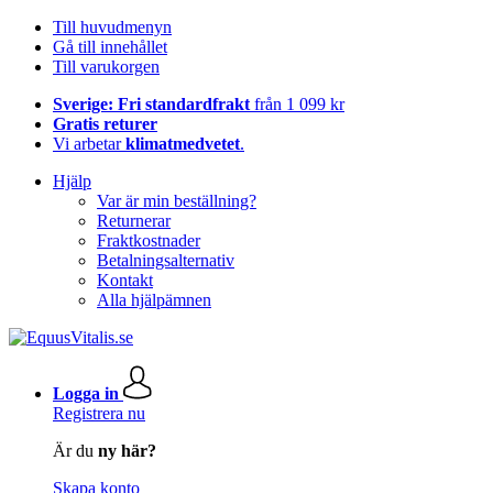
Till huvudmenyn
Gå till innehållet
Till varukorgen
Sverige: Fri standardfrakt
från 1 099 kr
Gratis returer
Vi arbetar
klimatmedvetet
.
Hjälp
Var är min beställning?
Returnerar
Fraktkostnader
Betalningsalternativ
Kontakt
Alla hjälpämnen
Logga in
Registrera nu
Är du
ny här?
Skapa konto