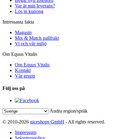
Begär nytt lösenord
Var är min leverans?
Lös in kupong
Intressanta fakta
Magasin
Mix & Match pallfrakt
Vi och vår miljö
Om Equus Vitalis
Om Equus Vitalis
Kontakt
Vår grupp
Följ oss på
Ändra region/språk
© 2010-2026
niceshops GmbH
- All rights reserved.
Impressum
Sekretesspolicy