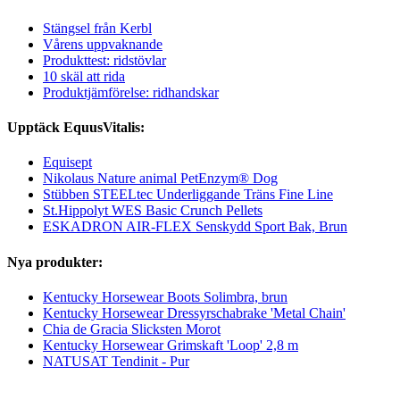
Stängsel från Kerbl
Vårens uppvaknande
Produkttest: ridstövlar
10 skäl att rida
Produktjämförelse: ridhandskar
Upptäck EquusVitalis:
Equisept
Nikolaus Nature animal PetEnzym® Dog
Stübben STEELtec Underliggande Träns Fine Line
St.Hippolyt WES Basic Crunch Pellets
ESKADRON AIR-FLEX Senskydd Sport Bak, Brun
Nya produkter:
Kentucky Horsewear Boots Solimbra, brun
Kentucky Horsewear Dressyrschabrake 'Metal Chain'
Chia de Gracia Slicksten Morot
Kentucky Horsewear Grimskaft 'Loop' 2,8 m
NATUSAT Tendinit - Pur