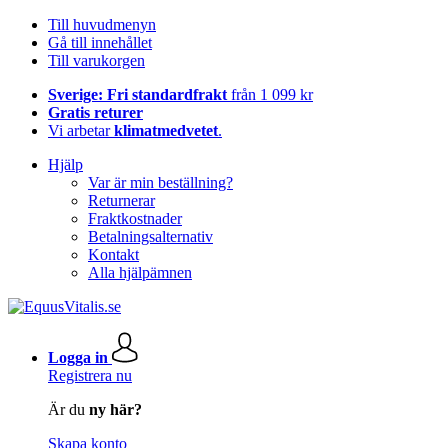
Till huvudmenyn
Gå till innehållet
Till varukorgen
Sverige: Fri standardfrakt
från 1 099 kr
Gratis returer
Vi arbetar
klimatmedvetet
.
Hjälp
Var är min beställning?
Returnerar
Fraktkostnader
Betalningsalternativ
Kontakt
Alla hjälpämnen
Logga in
Registrera nu
Är du
ny här?
Skapa konto