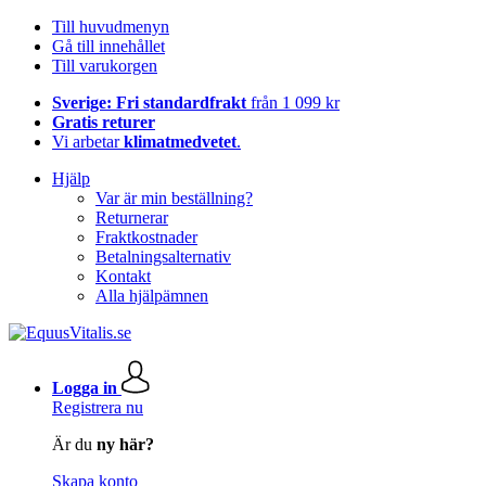
Till huvudmenyn
Gå till innehållet
Till varukorgen
Sverige: Fri standardfrakt
från 1 099 kr
Gratis returer
Vi arbetar
klimatmedvetet
.
Hjälp
Var är min beställning?
Returnerar
Fraktkostnader
Betalningsalternativ
Kontakt
Alla hjälpämnen
Logga in
Registrera nu
Är du
ny här?
Skapa konto