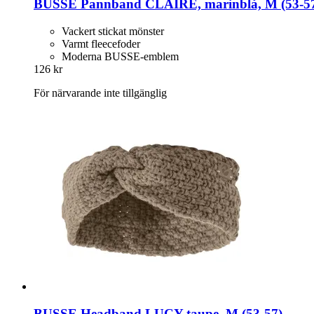
BUSSE
Pannband CLAIRE, marinblå, M (53-​5
Vackert stickat mönster
Varmt fleecefoder
Moderna BUSSE-emblem
126 kr
För närvarande inte tillgänglig
BUSSE
Headband LUCY taupe, M (53-​57)