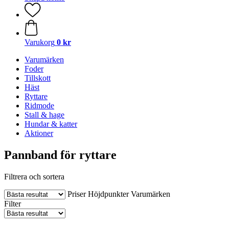
Varukorg
0 kr
Varumärken
Foder
Tillskott
Häst
Ryttare
Ridmode
Stall & hage
Hundar & katter
Aktioner
Pannband för ryttare
Filtrera och sortera
Priser
Höjdpunkter
Varumärken
Filter