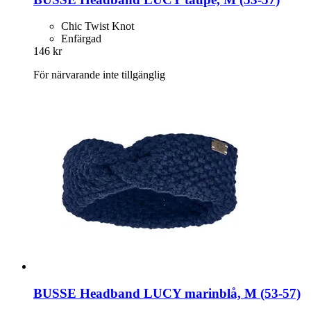
Chic Twist Knot
Enfärgad
146 kr
För närvarande inte tillgänglig
BUSSE
Headband LUCY marinblå, M (53-​57)